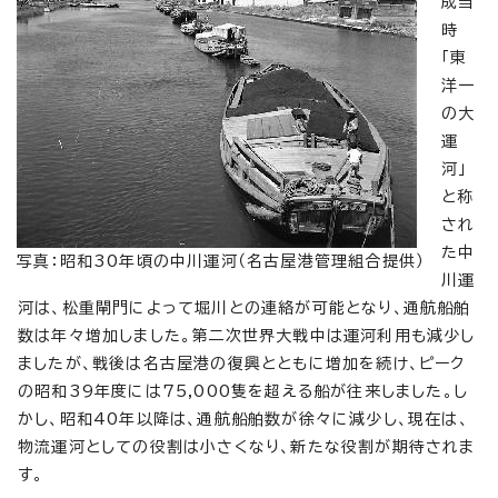
成当
時
「東
洋一
の大
運
河」
と称
され
た中
写真：昭和30年頃の中川運河（名古屋港管理組合提供）
川運
河は、松重閘門によって堀川との連絡が可能となり、通航船舶
数は年々増加しました。第二次世界大戦中は運河利用も減少し
ましたが、戦後は名古屋港の復興とともに増加を続け、ピーク
の昭和39年度には75,000隻を超える船が往来しました。し
かし、昭和40年以降は、通航船舶数が徐々に減少し、現在は、
物流運河としての役割は小さくなり、新たな役割が期待されま
す。