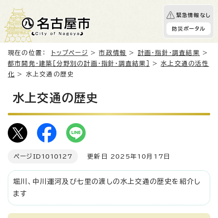
緊急情報なし
防災ポータル
現在の位置：
トップページ
>
市政情報
>
計画・指針・調査結果
>
都市開発・建築［分野別の計画・指針・調査結果］
>
水上交通の活性
化
> 水上交通の歴史
水上交通の歴史
ページID
1010127
更新日 2025年10月17日
堀川、中川運河及び七里の渡しの水上交通の歴史を紹介し
ます