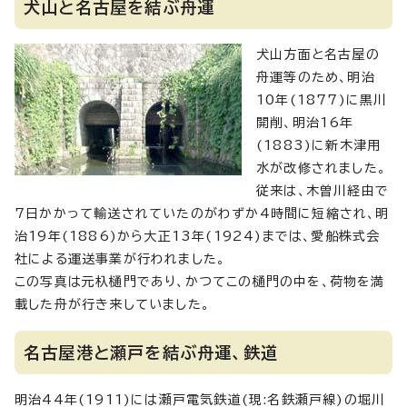
犬山と名古屋を結ぶ舟運
犬山方面と名古屋の
舟運等のため、明治
10年(1877)に黒川
開削、明治16年
(1883)に新木津用
水が改修されました。
従来は、木曽川経由で
7日かかって輸送されていたのがわずか4時間に短縮され、明
治19年(1886)から大正13年(1924)までは、愛船株式会
社による運送事業が行われました。
この写真は元杁樋門であり、かつてこの樋門の中を、荷物を満
載した舟が行き来していました。
名古屋港と瀬戸を結ぶ舟運、鉄道
明治44年(1911)には瀬戸電気鉄道(現:名鉄瀬戸線)の堀川