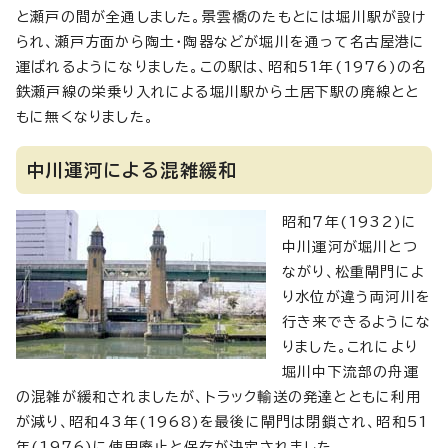
と瀬戸の間が全通しました。景雲橋のたもとには堀川駅が設け
られ、瀬戸方面から陶土・陶器などが堀川を通って名古屋港に
運ばれるようになりました。この駅は、昭和51年(1976)の名
鉄瀬戸線の栄乗り入れによる堀川駅から土居下駅の廃線とと
もに無くなりました。
中川運河による混雑緩和
昭和7年(1932)に
中川運河が堀川とつ
ながり、松重閘門によ
り水位が違う両河川を
行き来できるようにな
りました。これにより
堀川中下流部の舟運
の混雑が緩和されましたが、トラック輸送の発達とともに利用
が減り、昭和43年(1968)を最後に閘門は閉鎖され、昭和51
年(1976)に使用廃止と保存が決定されました。