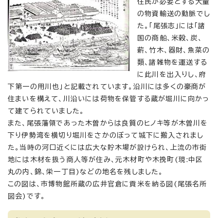
住民が必要とする大量
の物資輸送の動脈でし
た。「尾張志」には「諸
国の商船、米穀、炭、
薪、竹木、器財、魚菜の
類、諸雑物を運送する
に此川を出入りし、府
下第一の用川也」と記載されています。沿川には多くの豪商が
住まいを構えて、川沿いには荷物を保管する蔵が堀川に向かっ
て建てられていました。
また、尾張藩領であった木曽からは良質のヒノキ等が木曽川を
下り伊勢湾を横切り堀川をさかのぼって城下に搬入されまし
た。当時の河口近くには広大な貯木場が設けられ、上流の市街
地には木材を扱う商人等が住み、元木材町や木挽町(現:中区
丸の内、錦、栄一丁目)などの地名を残しました。
この図は、市博物館所蔵の広井官倉に貢米を納る図(尾張名所
図会)です。