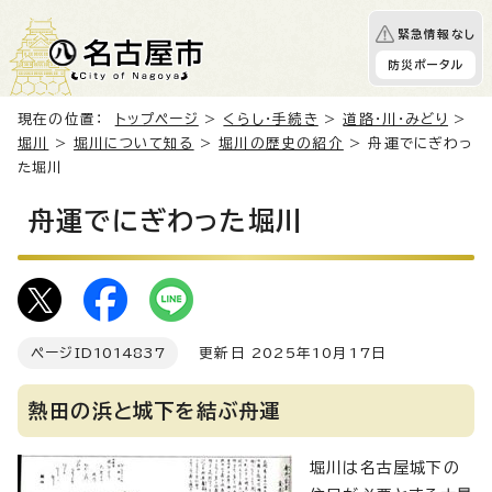
緊急情報なし
防災ポータル
現在の位置：
トップページ
>
くらし・手続き
>
道路・川・みどり
>
堀川
>
堀川について知る
>
堀川の歴史の紹介
> 舟運でにぎわっ
た堀川
舟運でにぎわった堀川
ページID
1014837
更新日 2025年10月17日
熱田の浜と城下を結ぶ舟運
堀川は名古屋城下の