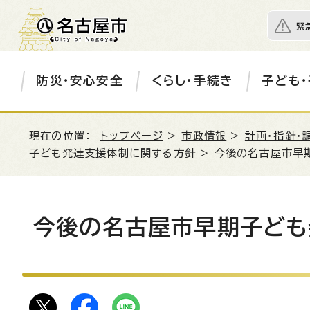
緊
防災・安心安全
くらし・手続き
子ども・
現在の位置：
トップページ
>
市政情報
>
計画・指針・
子ども発達支援体制に関する方針
> 今後の名古屋市早
今後の名古屋市早期子ども