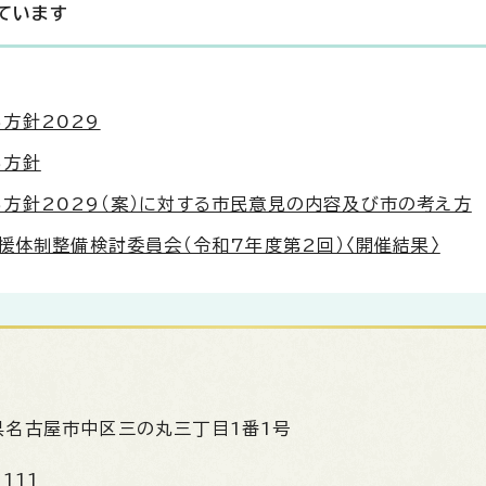
ています
方針2029
る方針
方針2029（案）に対する市民意見の内容及び市の考え方
援体制整備検討委員会（令和7年度第2回）〈開催結果〉
県名古屋市中区三の丸三丁目1番1号
1111