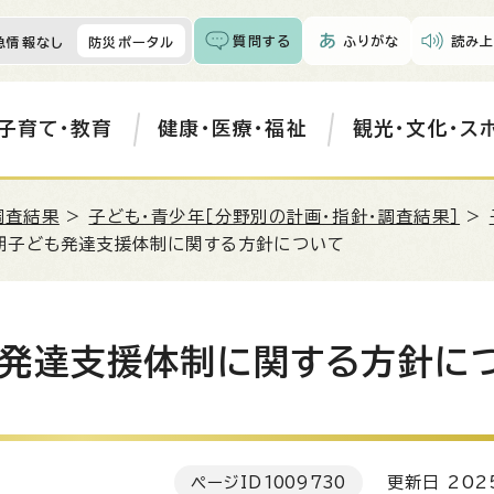
質問する
ふりがな
読み上
急情報なし
防災ポータル
子育て・教育
健康・医療・福祉
観光・文化・ス
調査結果
>
子ども・青少年［分野別の計画・指針・調査結果］
>
期子ども発達支援体制に関する方針について
発達支援体制に関する方針に
ページID
1009730
更新日 202