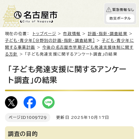
緊急情報なし
防災ポータル
現在の位置：
トップページ
>
市政情報
>
計画・指針・調査結果
>
子ども・青少年［分野別の計画・指針・調査結果］
>
子ども・青少年に
関する事業計画
>
今後の名古屋市早期子ども発達支援体制に関す
る方針
> 「子ども発達支援に関するアンケート調査」の結果
「子ども発達支援に関するアンケー
ト調査」の結果
ページID
1009729
更新日 2025年10月17日
調査の目的