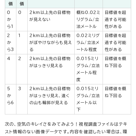
価
価
0
0
2km以上先の目標物
概ね0.02ミ
目標値を超
か
が見えない
リグラム/立
過する可能
ら1
法メートル
性がある
2
1
2km以上先の目標物
0.02ミリグ
目標値を超
か
がぼやけながらも見え
ラム/立法メ
過する可能
ら3
る
ートル程度
性がある
4
2
2km以上先の目標物
0.015ミリ
目標値を概
がはっきり見える
グラム/立法
ね下回る
メートル程
度
5
3
2km以上先の目標物
0.015ミリ
目標値を概
か
がはっきり見え、遠く
グラム/立法
ね下回る
ら6
の山も輪郭が見える
メートル以
下
次の、空気のキレイさをみてみよう！視程調査ファイルはテキ
スト情報のない画像データです。内容を確認したい場合は、環