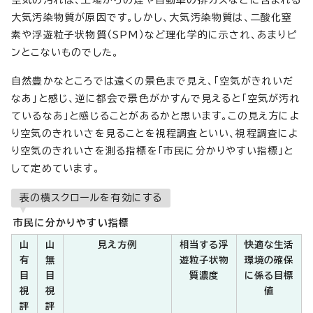
空気の汚れは、工場からの煙や自動車の排ガスなどに含まれる
大気汚染物質が原因です。しかし、大気汚染物質は、二酸化窒
素や浮遊粒子状物質（SPM）など理化学的に示され、あまりピ
ンとこないものでした。
自然豊かなところでは遠くの景色まで見え、「空気がきれいだ
なあ」と感じ、逆に都会で景色がかすんで見えると「空気が汚れ
ているなあ」と感じることがあるかと思います。この見え方によ
り空気のきれいさを見ることを視程調査といい、視程調査によ
り空気のきれいさを測る指標を「市民に分かりやすい指標」と
して定めています。
表の横スクロールを有効にする
市民に分かりやすい指標
山
山
見え方例
相当する浮
快適な生活
有
無
遊粒子状物
環境の確保
目
目
質濃度
に係る目標
視
視
値
評
評