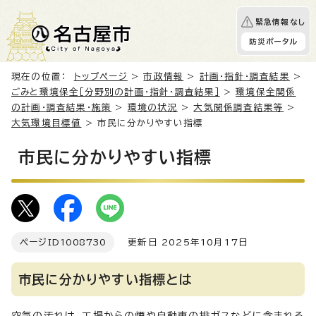
緊急情報なし
防災ポータル
現在の位置：
トップページ
>
市政情報
>
計画・指針・調査結果
>
ごみと環境保全［分野別の計画・指針・調査結果］
>
環境保全関係
の計画・調査結果・施策
>
環境の状況
>
大気関係調査結果等
>
大気環境目標値
> 市民に分かりやすい指標
市民に分かりやすい指標
ページID
1008730
更新日 2025年10月17日
市民に分かりやすい指標とは