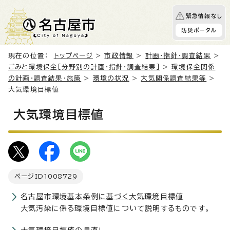
緊急情報なし
防災ポータル
現在の位置：
トップページ
>
市政情報
>
計画・指針・調査結果
>
ごみと環境保全［分野別の計画・指針・調査結果］
>
環境保全関係
の計画・調査結果・施策
>
環境の状況
>
大気関係調査結果等
>
大気環境目標値
大気環境目標値
ページID
1008729
名古屋市環境基本条例に基づく大気環境目標値
大気汚染に係る環境目標値について説明するものです。