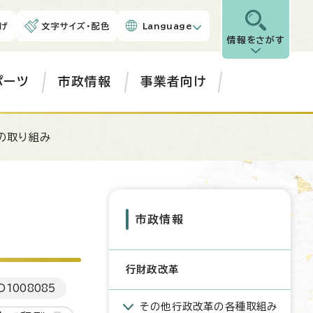
げ
文字サイズ・配色
Language
情報をさがす
ポーツ
市政情報
事業者向け
の取り組み
市政情報
行財政改革
D
1008085
その他行政改革の各種取組み