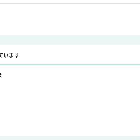
ています
表