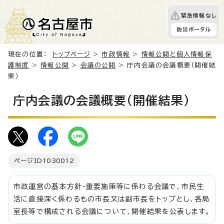
緊急情報なし
防災ポータル
現在の位置：
トップページ
>
市政情報
>
情報公開と個人情報保
護制度
>
情報公開
>
会議の公開
> 庁内会議の会議概要（開催結
果）
庁内会議の会議概要（開催結果）
ページID
1030012
市政運営の基本方針・重要施策等に係わる会議で、市民生
活に直接深く係わるもの市長又は副市長をトップとし、各局
室長等で構成される会議について、開催結果を公表します。