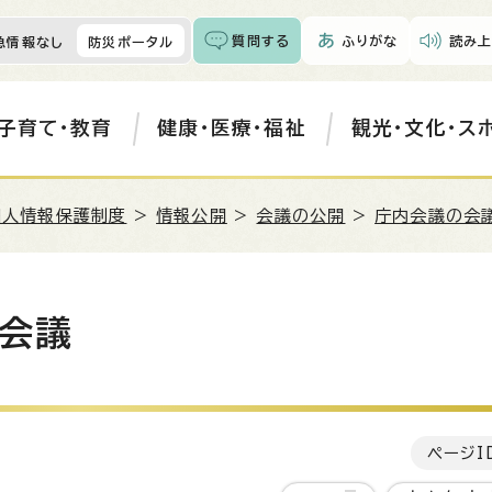
質問する
ふりがな
読み上
急情報なし
防災ポータル
子育て・教育
健康・医療・福祉
観光・文化・ス
個人情報保護制度
>
情報公開
>
会議の公開
>
庁内会議の会議
会議
ページI