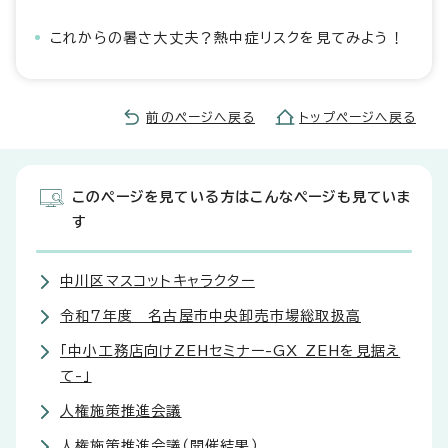
これからの暑さ大丈夫？熱中症リスクを見てみよう！
前のページへ戻る
トップページへ戻る
このページを見ている方はこんなページも見ていま
す
中川区マスコットキャラクター
令和7年度 名古屋市中央卸売市場総取扱高
「中小工務店向けZEHセミナー-GX ZEHを見据え
て-」
人権施策推進会議
人権施策推進会議（開催結果）