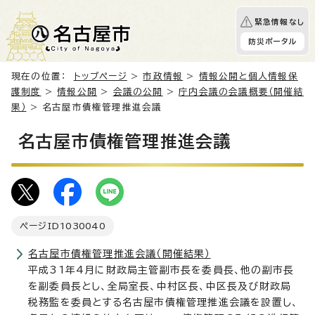
緊急情報なし
防災ポータル
現在の位置：
トップページ
>
市政情報
>
情報公開と個人情報保
護制度
>
情報公開
>
会議の公開
>
庁内会議の会議概要（開催結
果）
> 名古屋市債権管理推進会議
名古屋市債権管理推進会議
ページID
1030040
名古屋市債権管理推進会議（開催結果）
平成31年4月に財政局主管副市長を委員長、他の副市長
を副委員長とし、全局室長、中村区長、中区長及び財政局
税務監を委員とする名古屋市債権管理推進会議を設置し、