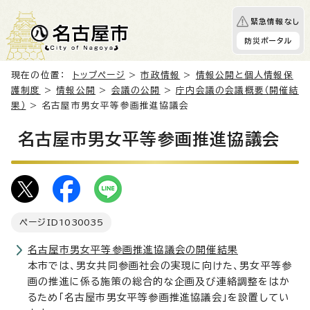
緊急情報なし
防災ポータル
現在の位置：
トップページ
>
市政情報
>
情報公開と個人情報保
護制度
>
情報公開
>
会議の公開
>
庁内会議の会議概要（開催結
果）
> 名古屋市男女平等参画推進協議会
名古屋市男女平等参画推進協議会
ページID
1030035
名古屋市男女平等参画推進協議会の開催結果
本市では、男女共同参画社会の実現に向けた、男女平等参
画の推進に係る施策の総合的な企画及び連絡調整をはか
るため「名古屋市男女平等参画推進協議会」を設置してい