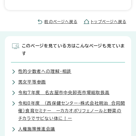
前のページへ戻る
トップページへ戻る
このページを見ている方はこんなページも見ていま
す
性的少数者への理解・相談
男女平等参画
令和7年度 名古屋市中央卸売市場総取扱高
令和8年度 （西保健センター・株式会社明治 合同開
催）食育セミナー ーカカオポリフェノールと野菜の
チカラでサビない体に！ー
人権施策推進会議