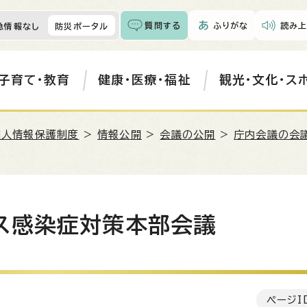
質問する
ふりがな
読み上
急情報なし
防災ポータル
子育て・教育
健康・医療・福祉
観光・文化・ス
個人情報保護制度
>
情報公開
>
会議の公開
>
庁内会議の会議
ス感染症対策本部会議
ページI