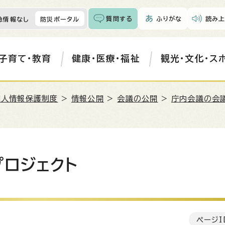
質問する
ふりがな
読み上
急情報なし
防災ポータル
子育て・教育
健康・医療・福祉
観光・文化・ス
個人情報保護制度
>
情報公開
>
会議の公開
>
庁内会議の会議
プロジェクト
ページI