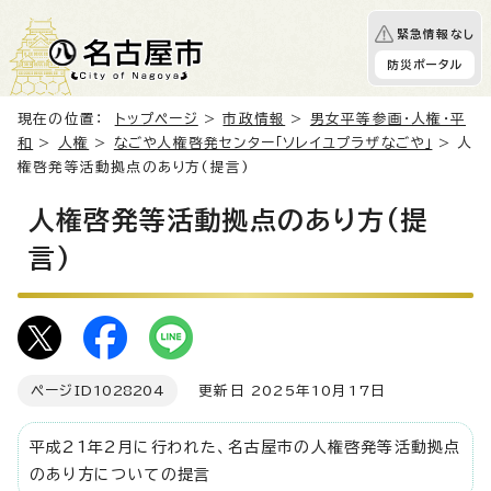
緊急情報なし
防災ポータル
現在の位置：
トップページ
>
市政情報
>
男女平等参画・人権・平
和
>
人権
>
なごや人権啓発センター「ソレイユプラザなごや」
> 人
権啓発等活動拠点のあり方(提言)
人権啓発等活動拠点のあり方(提
言)
ページID
1028204
更新日 2025年10月17日
平成21年2月に行われた、名古屋市の人権啓発等活動拠点
のあり方についての提言