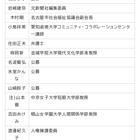
岩崎建弥
元新聞社編集委員
木村剛
名古屋市社会福祉協議会副会長
小島祥美
愛知淑徳大学コミュニティ・コラボレーションセンタ
ー講師
住田正夫
弁護士
時岡新
金城学院大学現代文化学部准教授
名波龍弘
公募
氷室かん
公募
な
山崎鈴子
公募
注)山本
中京女子大学短期大学部教授
徹
吉田あけ
椙山女学園大学人間関係学部教授
み
渡邊紀久
人権擁護委員
子