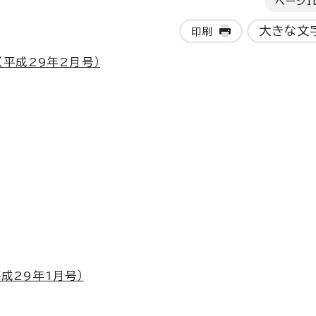
ページI
大きな文
印刷
（平成29年2月号）
成29年1月号）