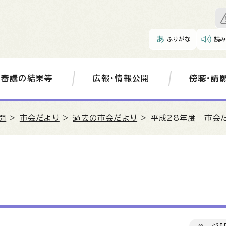
ふりがな
読
審議の結果等
広報・情報公開
傍聴・請
開
>
市会だより
>
過去の市会だより
> 平成28年度 市会