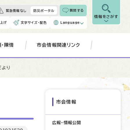
質問する
緊急情報なし
防災ポータル
情報をさがす
み上げ
文字サイズ・配色
Language
願・陳情
市会情報関連リンク
だより
市会情報
広報・情報公開