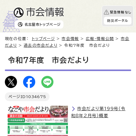
緊急情報なし
防災ポータル
名古屋市
トップページ
現在の位置：
トップページ
>
市会情報
>
広報・情報公開
>
市会
だより
>
過去の市会だより
> 令和7年度 市会だより
令和7年度 市会だより
ページID
1034675
市会だより第199号（令
和8年2月号）概要