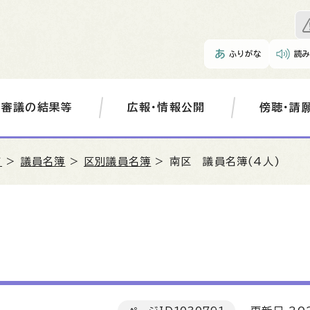
ふりがな
読
審議の結果等
広報・情報公開
傍聴・請
て
>
議員名簿
>
区別議員名簿
> 南区 議員名簿(4人)