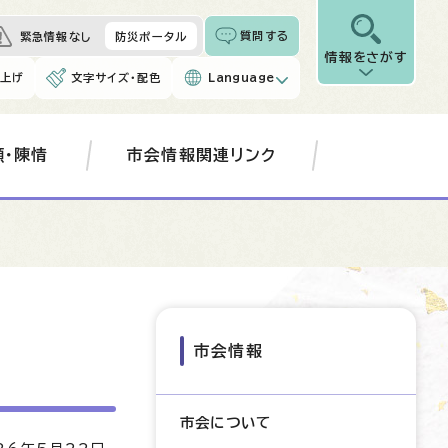
質問する
緊急情報なし
防災ポータル
情報をさがす
み上げ
文字サイズ・配色
Language
願・陳情
市会情報関連リンク
市会情報
市会について