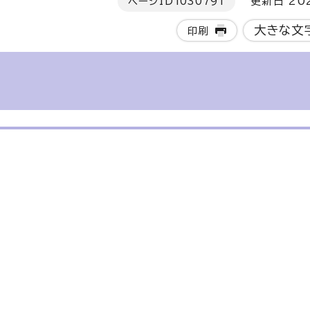
ページID
1030791
更新日 202
大きな文
印刷