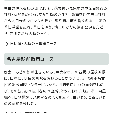
往古の往来をしのぶ、細い道、落ち着いた家並の中を由緒ある
神社・仏閣をめぐる。安産祈願の六生社、歯痛を治す白山神社
から大円寺のクロマツを愛で、惣兵衛川筋を香りの園に、花の
香に浮世を忘れ、昔日を思う。清正ゆかりの清正公通をたど
り、光明寺から大秋の里へ。
日比津・大秋の里散策コース
名古屋駅前散策コース
都会にも昔の顔が生きている。巨大なビルの谷間の屋根神様
に、山車に、庶民の息吹を感じることができる。近代都市名古
屋の象徴国際センタービルから、四間道に江戸の面影をしの
び、その昔、花の堀川春風の出所、とうたわれた堀川沿に納屋
橋へ。白龍様から八角堂をめぐり駅前へ。古いものと新しいも
のの調和を楽しむ。