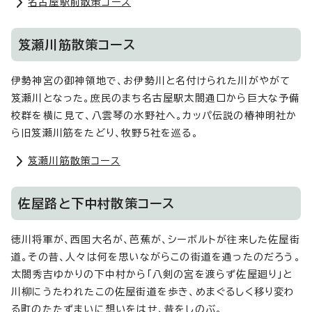
名古屋駅前散策コース
笈瀬川筋散策コース
伊勢神宮の御神領地で、お伊勢川と名付けられた川がやがて
笈瀬川となった。庶民のまち名古屋駅太閤通口から巨大な予備
校群を横に見て、八雲琴の水野社へ。カッパ伝説の椿神明社か
ら旧笈瀬川筋をたどり、牧野5社を巡る。
笈瀬川筋散策コース
佐屋路と下中村散策コース
徳川将軍が、西国大名が、芭蕉が、シーボルトが往来した佐屋街
道。その昔、人々は何を思いながらこの街道を通ったのだろう。
太閤秀吉ゆかりの下中村から「八剣の宮を渡らず佐屋廻り」と
川柳にうたわれたこの佐屋街道を歩き、めまぐるしく移り変わ
る町のたたずまいに想いをはせ、昔をしのぶ。