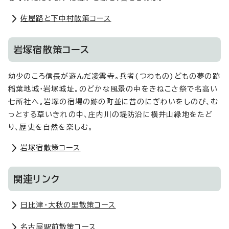
佐屋路と下中村散策コース
岩塚宿散策コース
幼少のころ信長が遊んだ凌雲寺。兵者(つわもの)どもの夢の跡
稲葉地城・岩塚城址。のどかな風景の中をきねこさ祭で名高い
七所社へ。岩塚の宿場の跡の町並に昔のにぎわいをしのび、む
っとする草いきれの中、庄内川の堤防沿に横井山緑地をたど
り、歴史を自然を楽しむ。
岩塚宿散策コース
関連リンク
日比津・大秋の里散策コース
名古屋駅前散策コース