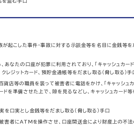
品を盗む手口
親族が起こした事件・事故に対する示談金等を名目に金銭等を
い、あなたの口座が犯罪に利用されており、「キャッシュカー
、クレジットカード、預貯金通帳等をだまし取る（脅し取る）手
百貨店等の職員を装って被害者に電話をかけ、「キャッシュ
ードを準備させた上で、隙を見るなどし、キャッシュカード
実を口実とし金銭等をだまし取る（脅し取る）手口
被害者にATMを操作させ、口座間送金により財産上の不法