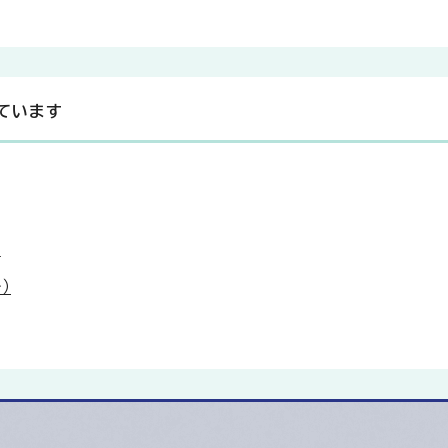
ています
）
）