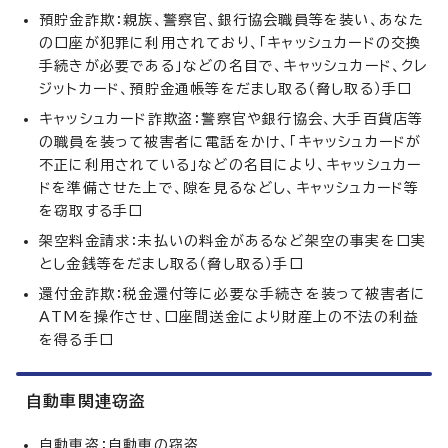
預貯金詐欺：親族、警察官、銀行協会職員等を装い、あなた
の口座が犯罪に利用されており、「キャッシュカードの交換
手続きが必要である」などの名目で、キャッシュカード、クレ
ジットカード、預貯金通帳等をだまし取る（脅し取る）手口
キャッシュカード詐欺盗：警察官や銀行協会、大手百貨店等
の職員を装って被害者に電話をかけ、「キャッシュカードが
不正に利用されている」などの名目により、キャッシュカー
ドを準備させた上で、隙を見るなどし、キャッシュカード等
を窃取する手口
架空料金請求：未払いの料金があるなど架空の事実を口実
とし金銭等をだまし取る（脅し取る）手口
還付金詐欺：税金還付等に必要な手続きを装って被害者に
ATMを操作させ、口座間送金により財産上の不法の利益
を得る手口
自動車関連窃盗
自動車盗：自動車の窃盗