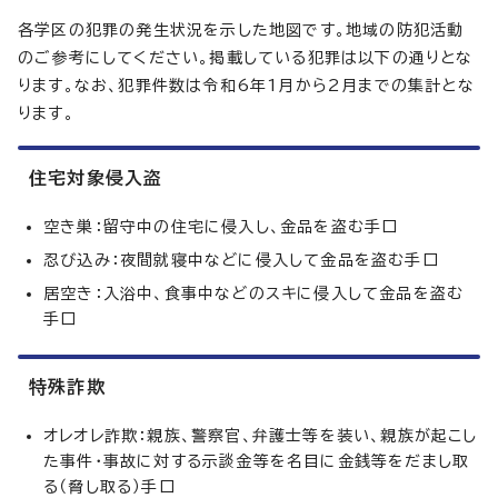
各学区の犯罪の発生状況を示した地図です。地域の防犯活動
のご参考にしてください。掲載している犯罪は以下の通りとな
ります。なお、犯罪件数は令和6年1月から2月までの集計とな
ります。
住宅対象侵入盗
空き巣：留守中の住宅に侵入し、金品を盗む手口
忍び込み：夜間就寝中などに侵入して金品を盗む手口
居空き：入浴中、食事中などのスキに侵入して金品を盗む
手口
特殊詐欺
オレオレ詐欺：親族、警察官、弁護士等を装い、親族が起こし
た事件・事故に対する示談金等を名目に金銭等をだまし取
る（脅し取る）手口