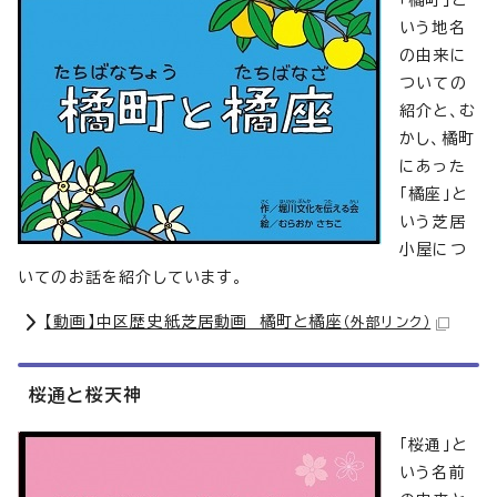
「橘町」と
いう地名
の由来に
ついての
紹介と、む
かし、橘町
にあった
「橘座」と
いう芝居
小屋につ
いてのお話を紹介しています。
【動画】中区歴史紙芝居動画 橘町と橘座
（外部リンク）
桜通と桜天神
「桜通」と
いう名前