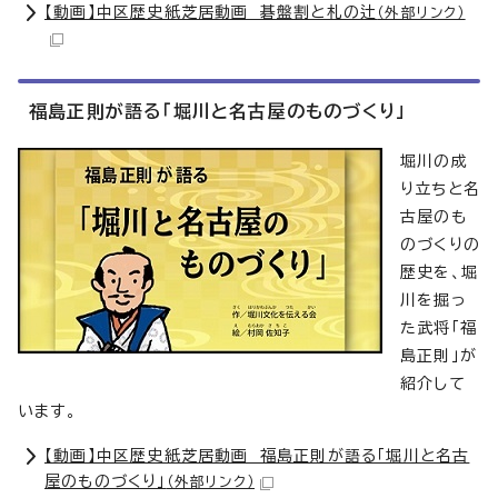
【動画】中区歴史紙芝居動画 碁盤割と札の辻
（外部リンク）
福島正則が語る「堀川と名古屋のものづくり」
堀川の成
り立ちと名
古屋のも
のづくりの
歴史を、堀
川を掘っ
た武将「福
島正則」が
紹介して
います。
【動画】中区歴史紙芝居動画 福島正則が語る「堀川と名古
屋のものづくり」
（外部リンク）