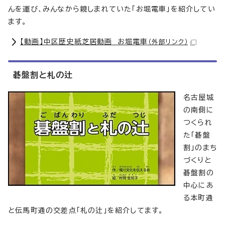
んを運び、みんなから親しまれていた「お堀電車」を紹介してい
ます。
【動画】中区歴史紙芝居動画 お堀電車
（外部リンク）
碁盤割と札の辻
名古屋城
の南側に
つくられ
た「碁盤
割」のまち
づくりと
碁盤割の
中心にあ
る本町通
と伝馬町通の交差点「札の辻」を紹介してます。