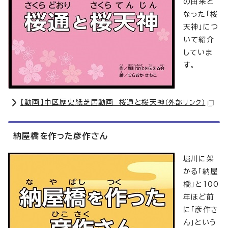
の由来と
なった「桜
天神」につ
いて紹介
していま
す。
【動画】中区歴史紙芝居動画 桜通と桜天神
（外部リンク）
納屋橋を作った彦作さん
堀川に架
かる「納屋
橋」と100
年ほど前
に「彦作さ
ん」という