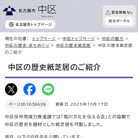
緊急情報なし
防災ポータル
名古屋市
トップページ
現在の位置：
トップページ
>
中区トップページ
>
中区の魅力
>
中区の歴史・まちめぐり
>
中区の歴史紙芝居
> 中区の歴史紙芝居
のご紹介
中区の歴史紙芝居のご紹介
ページID
1036639
更新日 2025年10月17日
中区役所地域力推進課では「堀川文化を伝える会」との協働で
中区の歴史を題材とした紙芝居を作製しました。
現在、以下の8作品を公開しています。