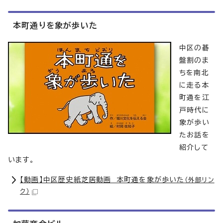
本町通りを象が歩いた
中区の碁
盤割のま
ちを南北
に走る本
町通を江
戸時代に
象が歩い
たお話を
紹介して
います。
【動画】中区歴史紙芝居動画 本町通を象が歩いた
（外部リン
ク）