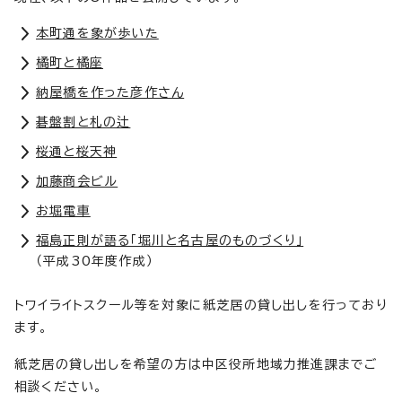
本町通を象が歩いた
橘町と橘座
納屋橋を作った彦作さん
碁盤割と札の辻
桜通と桜天神
加藤商会ビル
お堀電車
福島正則が語る「堀川と名古屋のものづくり」
（平成30年度作成）
トワイライトスクール等を対象に紙芝居の貸し出しを行っており
ます。
紙芝居の貸し出しを希望の方は中区役所地域力推進課までご
相談ください。