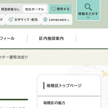
質問する
緊急情報なし
防災ポータル
情報をさがす
げ
文字サイズ・配色
Language
フィール
区内施設案内
クター愛称決定!!
瑞穂区トップページ
瑞穂区の魅力