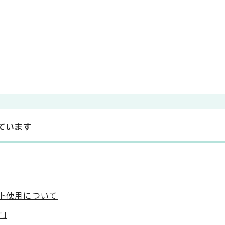
ています
スト使用について
」