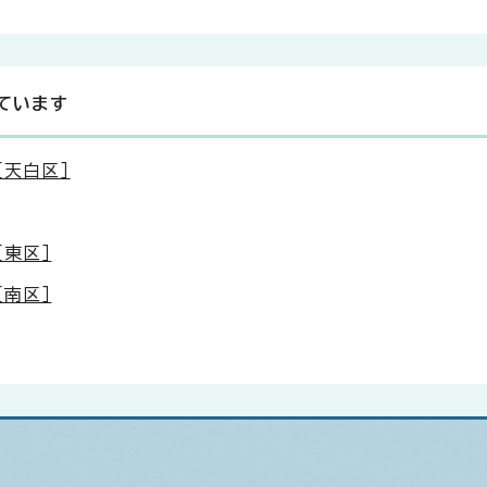
ています
［天白区］
［東区］
［南区］