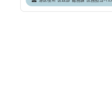
港区役所 区政部 総務課 庶務担当へ