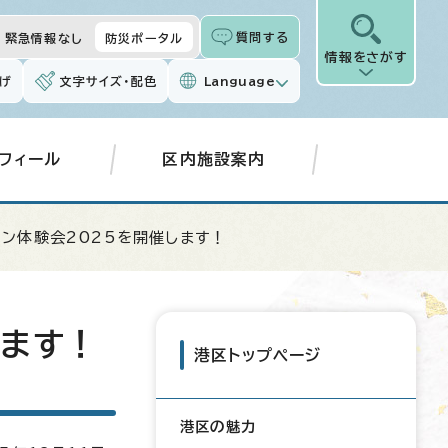
質問する
緊急情報なし
防災ポータル
情報をさがす
げ
文字サイズ・配色
Language
フィール
区内施設案内
ン体験会2025を開催します！
します！
港区トップページ
港区の魅力