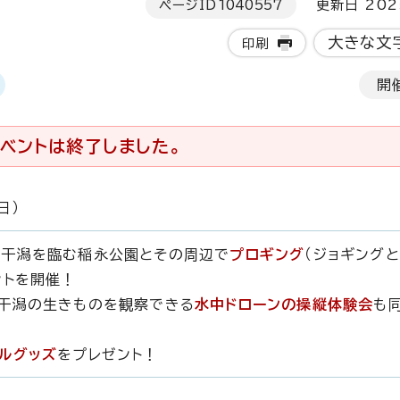
ページID
1040557
更新日 202
大きな文
印刷
開
ベントは終了しました。
日）
前干潟を臨む稲永公園とその周辺で
プロギング
（ジョギング
ントを開催！
干潟の生きものを観察できる
水中ドローンの操縦体験会
も
ルグッズ
をプレゼント！