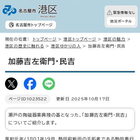
緊急情報なし
防災ポータル
名古屋市
トップページ
現在の位置：
トップページ
>
港区トップページ
>
港区の魅力
>
港区の歴史に触れる
>
港区ゆかりの人
> 加藤吉左衛門・民吉
加藤吉左衛門・民吉
ページID
1023522
更新日 2025年10月17日
瀬戸の陶磁器業興隆の基となった、「加藤吉左衛門・民吉」
についてご紹介します。
享和元年(1801年)9月、熱田前新田の干拓者である熱田奉行