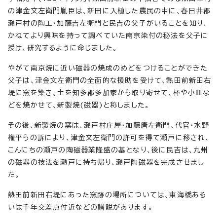
の津金文左衛門胤臣は、新田に入植した農民の中に、春日井郡
瀬戸村の陶工・加藤吉左衛門と民吉の父子がいることを知り、
かねてより興味を持って調べていた南京染付の秘法を父子に
授け、研究するように命じました。
やがて南京焼に近い磁器の焼成のめどをつけることができた
父子は、津金文左衛門の全面的な援助を受けて、熱田前新田右
堤に窯を築き、土を知多郡多加家から取り寄せて、杯や小皿な
どを焼かせて、新製焼(磁器)と称しました。
その後、新製焼の窯は、瀬戸村庄屋・加藤唐左衛門、代官・水野
権平らの訴により、津金文左衛門の許可を得て瀬戸に移され、
こんにちの瀬戸の陶磁器業隆盛の基となり、後に民吉は、九州
の磁器の技法を瀬戸に持ち帰り、瀬戸陶磁器を完成させまし
た。
熱田前新田右堤にあった窯跡の場所については、東海橋ある
いは千年交差点付近などの諸説があります。