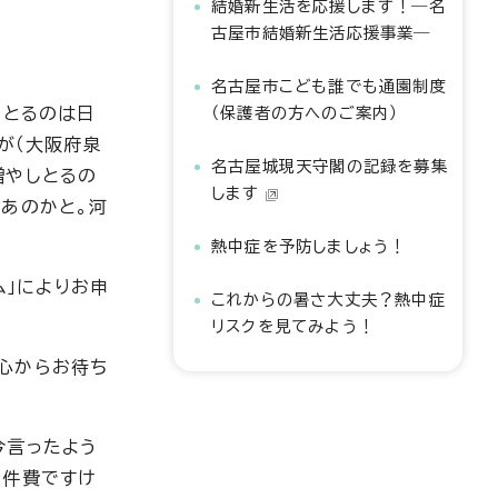
結婚新生活を応援します！―名
古屋市結婚新生活応援事業―
名古屋市こども誰でも通園制度
しとるのは日
（保護者の方へのご案内）
が（大阪府泉
名古屋城現天守閣の記録を募集
増やしとるの
します
あのかと。河
熱中症を予防しましょう！
ム」によりお申
これからの暑さ大丈夫？熱中症
リスクを見てみよう！
心からお待ち
今言ったよう
人件費ですけ