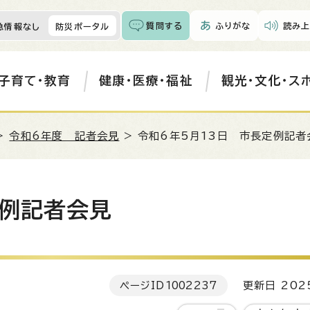
質問する
ふりがな
読み上
急情報なし
防災ポータル
子育て・教育
健康・医療・福祉
観光・文化・ス
>
令和6年度 記者会見
> 令和6年5月13日 市長定例記者
定例記者会見
ページID
1002237
更新日 202