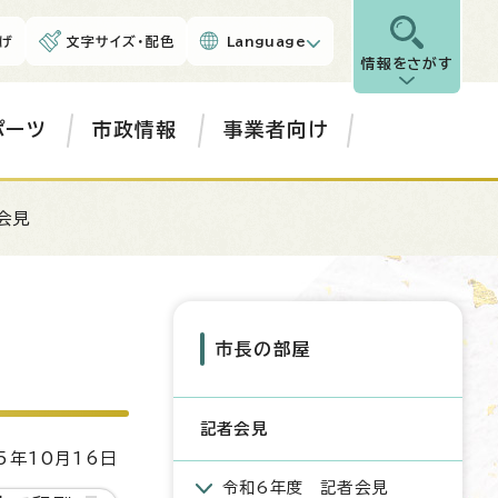
げ
文字サイズ・配色
Language
情報をさがす
ポーツ
市政情報
事業者向け
会見
市長の部屋
記者会見
5年10月16日
令和6年度 記者会見