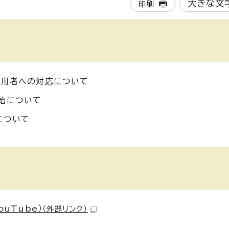
大きな文
印刷
利用者への対応について
始について
について
uTube）
（外部リンク）