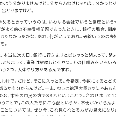
かよう分かりませんけど。分からんわけじゃねえ、分かっとり
、出とりますけど。
やめるときっていうのは、いわゆる会社でいうと倒産という
行がよく前の不良債権問題であったときに、銀行の場合、倒
じゃなかったかな。あれ、何だいってあれ。破綻いうのは夫
も。
は、本当に次の日、銀行に行きますとばしゃっと閉まって、閉
しとりまして、事業は継続しとるやつ。その仕組みをいろい
いう2つ、大体やり方があるんですわ。
んわけで。だけど、そこに入っとる。今勘定、今数にするとど
怒るかも分からんけど。一応、わしは総理大臣じゃにゃあも
0名、市外の市民の方で33名ということで。合わせまして1
いうことで。この人たちにご心配というか、不便がかからん
のことについては、ぜひ今、これ見られとる方がお見えになり