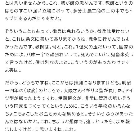
とは言いませんから。これ。我が師の恩なんです。教師というの
はものすごい強い立場におって、多分士農工商の士の中でもト
ップにあるんだにゃあかと。
そういうこともあって、徴兵は免れるいうか、徴兵は受けない
と。これは条文に書いてありますからね。戦争に行かんでもよ
かったんです、教師は。何と。これ。1億火の玉だいって、国家の
ためによ、八紘一宇で頑張れいって。死んでこいと、鬼畜米英っ
て言ったけど、僕は別なのよと。こういうのがあったわけです
よ実は。
だから、どうもですね、ここからは推測になりますけども。明治
一四年の（政変）のところで、大隈さんイギリス型が負けた。ドイ
ツ型が勝ったようですわ、伊藤博文が。非常に管理の強いそう
いう国家をつくってくというために、こういう学校のいろんな
ちょこちょこしたお金もみんな集めると。そういうふうがあった
んではないかと。これ、ちょっと想像で。違っとったら、また報
告しますけど。に思いますね、これ。