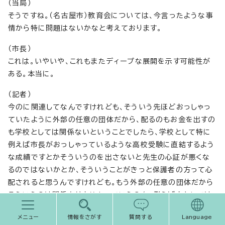
（当局）
そうですね。（名古屋市）教育会については、今言ったような事
情から特に問題はないかなと考えております。
（市長）
これは。いやいや、これもまたディープな展開を示す可能性が
ある。本当に。
（記者）
今のに関連してなんですけれども、そういう先ほどおっしゃっ
ていたように外部の任意の団体だから、配るのもお金を出すの
も学校としては関係ないということでしたら、学校として特に
例えば市長がおっしゃっているような高校受験に直結するよう
な成績ですとかそういうのを出さないと先生の心証が悪くな
るのではないかとか、そういうことがきっと保護者の方って心
配されると思うんですけれども。もう外部の任意の団体だから
そういうのは関係ありませんっていうのを、例えば市としては
っきり言うつもりはあるのかということが1点。
メニュー
情報をさがす
質問する
Language