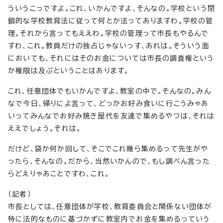
ういうこっですよ。これ、いかんですよ、そんなの。学校という閉
鎖的な学校教育法に従って何とか法ってありますわ。学校の管
理。それから言ってもええわ。学校の管理って市長もやるんで
すわ、これ。教員だけの独占じゃないっす、あれは。そういう面
においても、それにはそのお金については市長の調査権という
か権限は及ぶということはあります。
これ、任意団体でもいかんですよ、教室の中で。そんなの。みん
なで今日、帰りによ言って、どっかお好み食いに行こうみゃあ
いってみんなでお好み焼き屋代を友達で集めるやつは、それは
ええでしょう。それは。
だけど、袋か何か回して、そこでこれ幾ら集めるって先生がや
ったら、そんなの。だから、当然いかんので、もし調べん言った
らどえりゃあことですわ、これ。
（記者）
市長としては、任意団体が学校、教育委員会と関係ない団体が
特に法的なものに基づかずに教室内でお金を集めるっていう