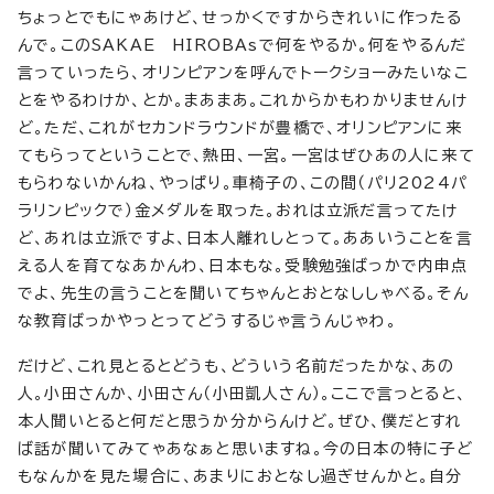
ちょっとでもにゃあけど、せっかくですからきれいに作ったる
んで。このSAKAE HIROBAsで何をやるか。何をやるんだ
言っていったら、オリンピアンを呼んでトークショーみたいなこ
とをやるわけか、とか。まあまあ。これからかもわかりませんけ
ど。ただ、これがセカンドラウンドが豊橋で、オリンピアンに来
てもらってということで、熱田、一宮。一宮はぜひあの人に来て
もらわないかんね、やっぱり。車椅子の、この間（パリ2024パ
ラリンピックで）金メダルを取った。おれは立派だ言ってたけ
ど、あれは立派ですよ、日本人離れしとって。ああいうことを言
える人を育てなあかんわ、日本もな。受験勉強ばっかで内申点
でよ、先生の言うことを聞いてちゃんとおとなししゃべる。そん
な教育ばっかやっとってどうするじゃ言うんじゃわ。
だけど、これ見とるとどうも、どういう名前だったかな、あの
人。小田さんか、小田さん（小田凱人さん）。ここで言っとると、
本人聞いとると何だと思うか分からんけど。ぜひ、僕だとすれ
ば話が聞いてみてゃあなぁと思いますね。今の日本の特に子ど
もなんかを見た場合に、あまりにおとなし過ぎせんかと。自分