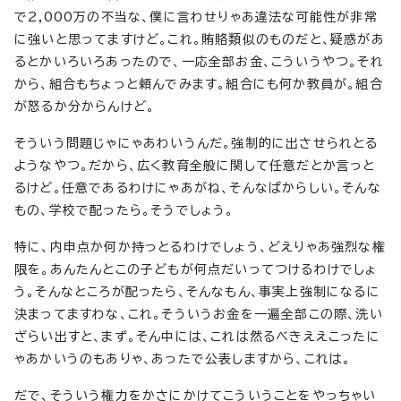
で2,000万の不当な、僕に言わせりゃあ違法な可能性が非常
に強いと思ってますけど。これ。賄賂類似のものだと、疑惑があ
るとかいろいろあったので、一応全部お金、こういうやつ。それ
から、組合もちょっと頼んでみます。組合にも何か教員が。組合
が怒るか分からんけど。
そういう問題じゃにゃあわいうんだ。強制的に出させられとる
ようなやつ。だから、広く教育全般に関して任意だとか言っと
るけど。任意であるわけにゃあがね、そんなばからしい。そんな
もの、学校で配ったら。そうでしょう。
特に、内申点か何か持っとるわけでしょう、どえりゃあ強烈な権
限を。あんたんとこの子どもが何点だいってつけるわけでしょ
う。そんなところが配ったら、そんなもん、事実上強制になるに
決まってますわな、これ。そういうお金を一遍全部この際、洗い
ざらい出すと、まず。そん中には、これは然るべきええこったに
ゃあかいうのもありゃ、あったで公表しますから、これは。
だで、そういう権力をかさにかけてこういうことをやっちゃい