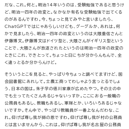
だな、これ。何と。明治14年いうのは、受験勉強であると思うけ
ど、明治一四年の政変と。なかなか有名な受験勉強で出てくる
のがあるんですわ。今、ちょっと見てみやと言いましたら、
ChatGPTではにゃあらしいけども、グーグルか、あれは。何
かで見ましたら、明治一四年の政変というのは大隈重信さんと
伊藤博文。伊藤博文はドイツ型と、大隈さんがイギリス型という
ことで、大隈さんが放逐されたというのは明治一四年の政変の
ときにこれ、できとって。ちょっと日にちが分からんもんで、全
く違っとるか分からんけど。
そういうとこを見ると、やっぱり今ちょっと調べてますけど、国
会図書館にあれして。士農工商ってわしゃよう言っとるでしょ
う、日本の国は。朱子学の徳川家康が広めたやつ。その士の中
でも士ってたくさんあるじゃないっすか。ここにおる一般職の
公務員もあるし、教職もあるし、軍隊とか、いろいろあるじゃな
いですか。そん中で、やっぱり教職員が一番上なんだわな、こ
れ。仰げば尊し我が師の恩ですわ。仰げば尊し我が村の公務員
とは言いませんから、これは。仰げば尊し我が名古屋の公務員