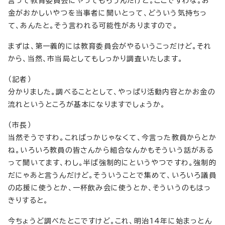
言って教育委員会にやってもらうんだけど。ここですわな。お
金がおかしいやつを当事者に聞いとって、どういう気持ちっ
て、あんたと。そう言われる可能性がありますので。
まずは、第一義的には教育委員会がやるいうこっだけど。それ
から、当然、市当局としてもしっかり調査いたします。
（記者）
分かりました。調べることとして、やっぱり活動内容とかお金の
流れというところが基本になりますでしょうか。
（市長）
当然そうですわ。こればっかじゃなくて、今言った教員からとか
ね。いろいろ教員の皆さんから組合なんかもそういう話がある
って聞いてます、わし。半ば強制的にというやつですわ。強制的
だにゃあと言うんだけど。そういうことで集めて、いろいろ議員
の応援に使うとか、一杯飲み会に使うとか、そういうのもはっ
きりすると。
今ちょうど調べたとこですけど。これ、明治14年に始まっとん