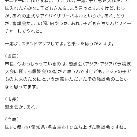
モニターにこれですね。こういうの。一応、子どもを入れたこと
は入れたんかな。子どもさんを。よう言っとりますけど、わし
が、あれの正式なアドバイザリーパネルというか。あれ、どう
だ、審議会か。この間、何やった、あれ。子どもをちゃんとフィー
チャーしてやれと。
一応よ、スタンドアップしてよ。名乗ったほうがええよ。
（当局）
市長、今おっしゃっているのは、懇談会（アジア・アジアパラ競技
大会に関する懇談会）の話だと思うんですけども。アジアの子ど
もの未来のためにという定義いただいたその懇談会のことか
なと思ってます。
（市長）
懇談会か、あれ。
（当局）
はい。県・市（愛知県・名古屋市）で立ち上げた懇談会ですね。