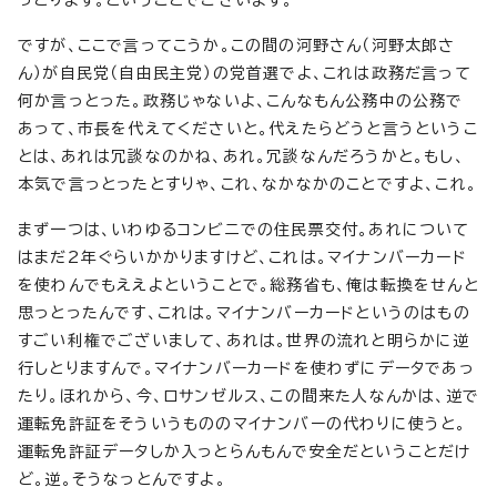
っとります。ということでございます。
ですが、ここで言ってこうか。この間の河野さん（河野太郎さ
ん）が自民党（自由民主党）の党首選でよ、これは政務だ言って
何か言っとった。政務じゃないよ、こんなもん公務中の公務で
あって、市長を代えてくださいと。代えたらどうと言うというこ
とは、あれは冗談なのかね、あれ。冗談なんだろうかと。もし、
本気で言っとったとすりゃ、これ、なかなかのことですよ、これ。
まず一つは、いわゆるコンビニでの住民票交付。あれについて
はまだ2年ぐらいかかりますけど、これは。マイナンバーカード
を使わんでもええよということで。総務省も、俺は転換をせんと
思っとったんです、これは。マイナンバーカードというのはもの
すごい利権でございまして、あれは。世界の流れと明らかに逆
行しとりますんで。マイナンバーカードを使わずにデータであっ
たり。ほれから、今、ロサンゼルス、この間来た人なんかは、逆で
運転免許証をそういうもののマイナンバーの代わりに使うと。
運転免許証データしか入っとらんもんで安全だということだけ
ど。逆。そうなっとんですよ。