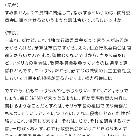
（記者）
すみません。今の質問に関連して。指示するというのは、教育委
員会に調べさせるというような意味合いでよろしいですか。
（市長）
一応ね。だけど、これは独立行政委員会だって言う人があるか
分からんけど。予算は市長ですから。ええ。独立行政委員会は間
違えたらいかんですよ。聖域じゃないですから、当たり前だけ
ど。アメリカの場合は、教育委員会委員っていうのは選挙で選
ばれとんです、やっぱり。だから、必ず今の戦後の民主主義社会
においては民主的根拠が要るんですよ、権力行使には。
ですから、私もやっぱり私の仕事じゃないっすか、これ。そうで
しょう。毎日（新聞）が言っとるように、何か実際教育の内容に
関わるようなことだとすれば、そりゃ市長の権限であり義務だ
もんな。そういうところにつけるの。それに侵害しとる可能性が
強い。これ、侵害してますよ、それは。だで、それを調査するべき
は、一応取りあえず、独立行政委員会だいうことを取りあえず