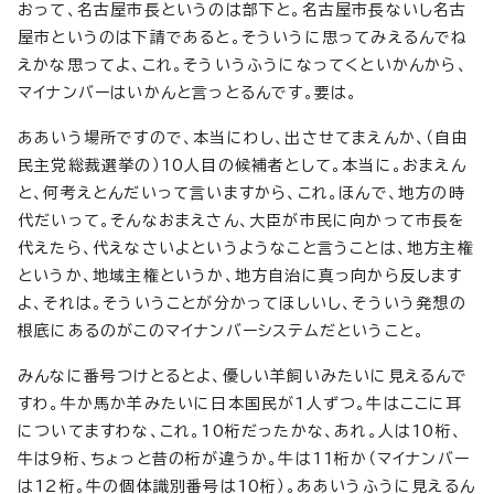
おって、名古屋市長というのは部下と。名古屋市長ないし名古
屋市というのは下請であると。そういうに思ってみえるんでね
えかな思ってよ、これ。そういうふうになってくといかんから、
マイナンバーはいかんと言っとるんです。要は。
ああいう場所ですので、本当にわし、出させてまえんか、（自由
民主党総裁選挙の）10人目の候補者として。本当に。おまえん
と、何考えとんだいって言いますから、これ。ほんで、地方の時
代だいって。そんなおまえさん、大臣が市民に向かって市長を
代えたら、代えなさいよというようなこと言うことは、地方主権
というか、地域主権というか、地方自治に真っ向から反します
よ、それは。そういうことが分かってほしいし、そういう発想の
根底にあるのがこのマイナンバーシステムだということ。
みんなに番号つけとるとよ、優しい羊飼いみたいに見えるんで
すわ。牛か馬か羊みたいに日本国民が1人ずつ。牛はここに耳
についてますわな、これ。10桁だったかな、あれ。人は10桁、
牛は9桁、ちょっと昔の桁が違うか。牛は11桁か（マイナンバー
は12桁。牛の個体識別番号は10桁）。ああいうふうに見えるん