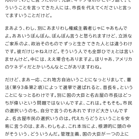
んのか、わざと言ったのか、冗談、ギャグなのかという話で。そ
ういうことを言ってきた人には、市長を代えてくださいと言っ
てますいうことだけど。
まあよう、わし、別にあまりわし権威主義者じゃにゃあもんで
よ。ああいうぼんぼん、ぼんぼん言うと怒られますけど、立派な
ご家系のよ、政治そのものでずっと生きてきた人とは違うわけ
です。彼だけじゃねえけど。そういう人でも全部ひでぇとは言い
ませんけど。中には、ええ場合もありますよ。ほりゃあ、アメリカ
のケネディだとかいろんなとこがありますわね。
だけど、まあ一応、これ地方自治いうことになっとりまして、憲
法（第93条第2項）によって選挙で選ばれると、首長を。という
ことになっとるわけです。別に国の大臣と名古屋の市長はどっ
ちが偉いという問題ではないんですよ、これは。そもそも。市民
の選択いうのも、自分で言うのもあれですけど大きいんです
よ、名古屋市民の選択いうのは。代えたらどうということを安
易に言うのは、まあ、わしもよ、これ本当によ、根源的に頭の中
がそういう、どういうんだ。管理主義、国の大臣が一つの上に