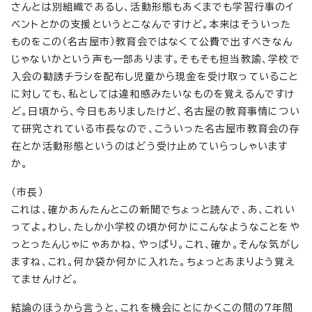
さんとは別組織であるし、活動形態もあくまでも学習行事のイ
ベントとかの支援というとこなんですけど。本来はそういった
ものをこの（名古屋市）教育会ではなくて公費で出すべきなん
じゃないかという声も一部あります。そもそも担当教諭、学校で
入会の勧誘チラシを配布し児童から現金を受け取っていること
に対しても、私としては違和感みたいなものを覚えるんですけ
ど。日頃から、今日もありましたけど、名古屋の教育事情につい
て研究されている市長なので、こういった名古屋市教育会の存
在とか活動形態というのはどう受け止めていらっしゃいます
か。
（市長）
これは、確かあんたんとこの新聞でちょっと読んで、あ、これい
ってよ。わし、たしか小学校の頃か何かにこんなようなことをや
っとったんじゃにゃあかね、やっぱり。これ、確か。そんな気がし
ますね、これ。何か袋か何かに入れた。ちょっとあまりよう覚え
てませんけど。
結論のほうから言うと、これを機会にとにかくこの間の7年間