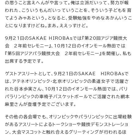
の思うこと言えへんがや言って。俺は立派だいって、努力が報
われた、こういうもんだいっていうことを、そういう子どもを育
てようみゃあという。となると、受験勉強をやめなあかんいうこ
とになりますけどね。まあ。ええっすけど。
9月21日のSAKAE HIROBAsでは『第20回アジア競技大
会 2年前セレモニー』、10月12日のイオンモール熱田では
『第5回アジアパラ競技大会 2年前セレモニー』を開催し、私も
出席する予定です。
ゲストアスリートとして、9月21日のSAKAE HIROBAsで
は、アテネオリンピック・北京オリンピックの柔道女子で活躍さ
れた谷本歩実さん、10月12日のイオンモール熱田では、パリ
パラリンピックの車椅子バスケットボールでご活躍された網本
麻里さんが登壇予定でございます。
その他の各会場でも、オリンピックやパラリンピックに出場経験
があるアスリートによるトークショーや競技デモンストレーショ
ン、大会マスコットと触れ合えるグリーティングが行われるほ