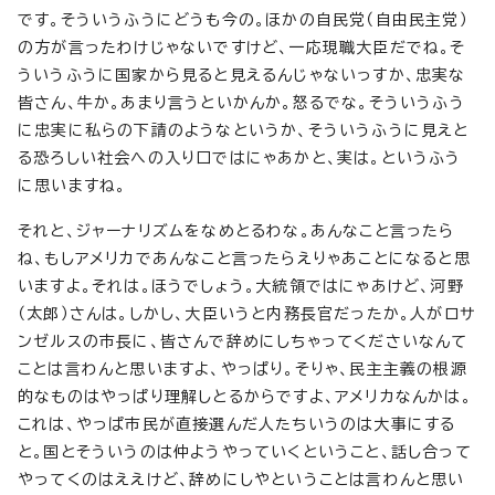
です。そういうふうにどうも今の。ほかの自民党（自由民主党）
の方が言ったわけじゃないですけど、一応現職大臣だでね。そ
ういうふうに国家から見ると見えるんじゃないっすか、忠実な
皆さん、牛か。あまり言うといかんか。怒るでな。そういうふう
に忠実に私らの下請のようなというか、そういうふうに見えと
る恐ろしい社会への入り口ではにゃあかと、実は。というふう
に思いますね。
それと、ジャーナリズムをなめとるわな。あんなこと言ったら
ね、もしアメリカであんなこと言ったらえりゃあことになると思
いますよ。それは。ほうでしょう。大統領ではにゃあけど、河野
（太郎）さんは。しかし、大臣いうと内務長官だったか。人がロサ
ンゼルスの市長に、皆さんで辞めにしちゃってくださいなんて
ことは言わんと思いますよ、やっぱり。そりゃ、民主主義の根源
的なものはやっぱり理解しとるからですよ、アメリカなんかは。
これは、やっぱ市民が直接選んだ人たちいうのは大事にする
と。国とそういうのは仲ようやっていくということ、話し合って
やってくのはええけど、辞めにしやということは言わんと思い