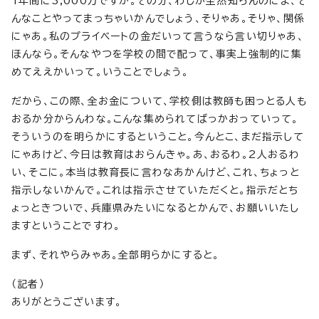
1年間に3,000万ですか。その分、わしが全然知らんのによ、そ
んなことやってまっちゃいかんでしょう、そりゃあ。そりゃ、関係
にゃあ。私のプライベートの金だいって言うなら言い切りゃあ、
ほんなら。そんなやつを学校の間で配って、事実上強制的に集
めてええかいって。いうことでしょう。
だから、この際、全お金について、学校側は教師も困っとる人も
おるか分からんわな。こんな集められてばっかおっていって。
そういうのを明らかにするということ。今んとこ、まだ指示して
にゃあけど、今日は教育はおらんきゃ。あ、おるわ。2人おるわ
い、そこに。本当は教育長に言わなあかんけど、これ、ちょっと
指示しないかんで。これは指示させていただくと。指示だとち
ょっときついで、兵庫県みたいになるとかんで、お願いいたし
ますということですわ。
まず、それやらみゃあ。全部明らかにすると。
（記者）
ありがとうございます。