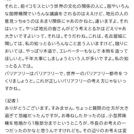
それと、前イコモスという世界の文化の関係の人に。国やいろん
な国際機関でいろんな議論をされるのはええけど、地元の人の
意見っちゅうのはあまり関係にゃあのかねと。違いますよ、それ
はいって。やっぱ地元の皆さんがどう考えとるかはどえりゃあ
大きいですよいって、それは。そうだわね。これは、名古屋城に
関しては、私の知っとるいろんなこと言う人いますけど。限りに
おいては、やっぱり木造で、エレベーターもなしで本物を造って
ほしいと。千年大事にしましょうという人が多いですよ。私の知
っとる人では。
バリアフリーはバリアフリーで、世界一のバリアフリー都市をつ
くりましょうと。これが正しいバリアフリーの考え方じゃないっ
すかね。
（記者）
ありがとうございます。すみません、ちょっと質問の仕方が大き
過ぎて恐縮だったんですが。お尋ねしたかったのは、小型昇降
機を地階から1階部分までというところが、市長のお考えの一
つだったのかなと思うんですけれども。その辺りのお考えは変