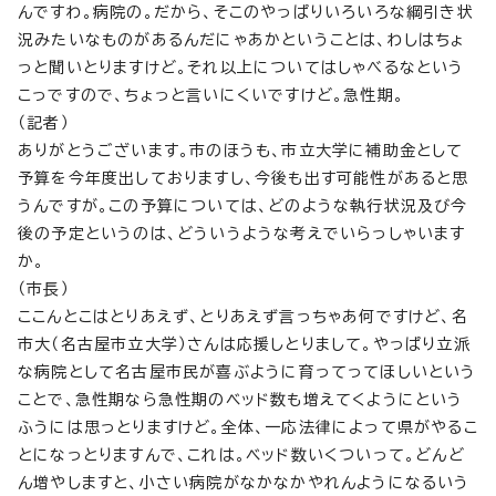
んですわ。病院の。だから、そこのやっぱりいろいろな綱引き状
況みたいなものがあるんだにゃあかということは、わしはちょ
っと聞いとりますけど。それ以上についてはしゃべるなという
こっですので、ちょっと言いにくいですけど。急性期。
（記者）
ありがとうございます。市のほうも、市立大学に補助金として
予算を今年度出しておりますし、今後も出す可能性があると思
うんですが。この予算については、どのような執行状況及び今
後の予定というのは、どういうような考えでいらっしゃいます
か。
（市長）
ここんとこはとりあえず、とりあえず言っちゃあ何ですけど、名
市大（名古屋市立大学）さんは応援しとりまして。やっぱり立派
な病院として名古屋市民が喜ぶように育ってってほしいという
ことで、急性期なら急性期のベッド数も増えてくようにという
ふうには思っとりますけど。全体、一応法律によって県がやるこ
とになっとりますんで、これは。ベッド数いくついって。どんど
ん増やしますと、小さい病院がなかなかやれんようになるいう