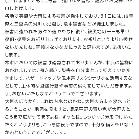
し上げますとともに、被害に遭われた皆様に謹んでお見舞いを
申し上げます。
各地で突風や大雨による被害が発生しており、31日には、岐阜
県と三重県の河川が氾濫し、浸水被害などが発生しました。
被害に遭われた方々の速やかな回復と、被災地の一日も早い
復旧・復興をお祈り申しげております。お祈りというより応援せ
ないかんわね。直接はなかなかにゃあと思いますが、応援いた
します。
本市においては被害は確認されておりませんが、市民の皆様に
おかれましては、引き続き、災害を自分事として捉えていただ
きまして、ハザードマップや風水害リスクシナリオを活用するな
どして、主体的な避難行動や事前の備えをしていただきますよ
う、お願いいたしますというこっでございます。
大垣のほうから、これは内水なのかね。大垣の方まで浸水しと
るいうことで。地図を見ますと、濃尾平野の青い色が大垣のと
ころまで広がってますよね、ずっとね。しっかりお気をつけいた
だくというよりも、こっちは役所ですので、十分な備えをせない
かんということでございます。