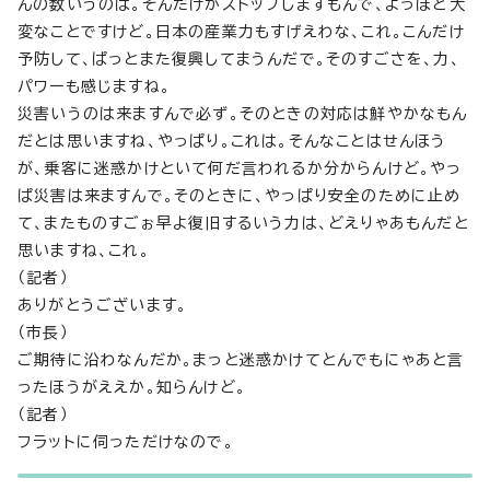
んの数いうのは。そんだけがストップしますもんで、よっぽど大
変なことですけど。日本の産業力もすげえわな、これ。こんだけ
予防して、ぱっとまた復興してまうんだで。そのすごさを、力、
パワーも感じますね。
災害いうのは来ますんで必ず。そのときの対応は鮮やかなもん
だとは思いますね、やっぱり。これは。そんなことはせんほう
が、乗客に迷惑かけといて何だ言われるか分からんけど。やっ
ぱ災害は来ますんで。そのときに、やっぱり安全のために止め
て、またものすごぉ早よ復旧するいう力は、どえりゃあもんだと
思いますね、これ。
（記者）
ありがとうございます。
（市長）
ご期待に沿わなんだか。まっと迷惑かけてとんでもにゃあと言
ったほうがええか。知らんけど。
（記者）
フラットに伺っただけなので。