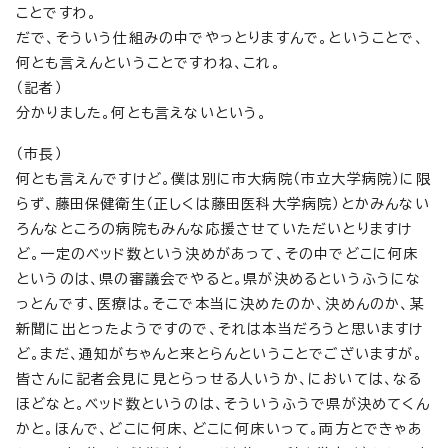
ことですわ。
だで、そういう仕組みの中でやっとりますんで。ということで、
何とも言えんということですわね、これ。
（記者）
分かりました。何とも言えないという。
（市長）
何とも言えんですけど。僕は別に市大病院（市立大学病院）に限
らず、藤田保健衛生（正しくは藤田医科大学病院）とかみんない
ろんなところの病院もみんな応援させていただいとりますけ
ど。一定のベッド数という決めがあって、その中でどこに何床
というのは、県の審議会でやると。県が決めるというふうにな
っとんです、医療は。そこで本当に決めたのか、決めんのか、某
新聞に出とったようですので、それは本当だろうと思いますけ
ど。まだ、通知がちゃんと来とらんということでございますが。
皆さんに記者会見に見とらっせる人いうか、においては、なる
ほどなと。ベッド数というのは、そういうふうで県が決めてくん
かと。ほんで、どこに何床、どこに何床いって。両方とできゃあ