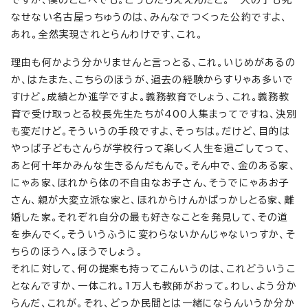
ですか、僕のとこへでも。どうしたらええんだと。一人の子も死
なせない名古屋っちゅうのは、みんなでつくった公約ですよ、
あれ。全然実現されとらんわけです、これ。
理由も何かよう分かりませんと言っとる、これ。いじめがあるの
か、はたまた、こちらのほうが、過去の経験からすりゃあ多いで
すけど。成績とか進学ですよ。義務教育でしょう、これ。義務教
育で受け取っとる校長先生たちが400人集まってですね、決別
も変だけど。そういうの手段ですよ、そっちは。だけど、目的は
やっぱ子どもさんらが学校行って楽しく人生を過ごしてって、
あと何十年かみんな生きるんだもんで。そん中で、金のある家、
にゃあ家、ほれから体の不自由なお子さん、そうでにゃあお子
さん、親が大変立派な家と、ほれからけんかばっかしとる家、離
婚した家。それぞれ自分の最も好きなことを発見して、その道
を歩んでく。そういうふうに変わらないかんじゃないっすか、そ
ちらのほうへ。ほうでしょう。
それに対して、何の提案も持ってこんいうのは、これどういうこ
となんですか、一体これ。1万人も教師がおって。わし、よう分か
らんだ、これが。それ、どっか民間とは一緒にならんいうか分か