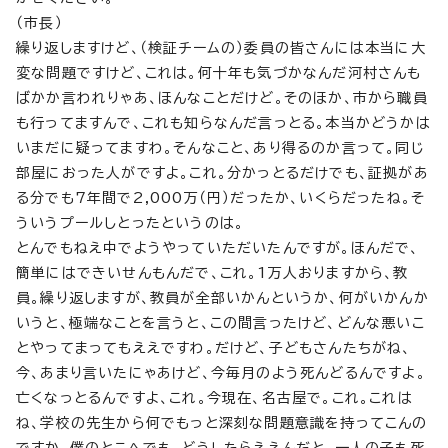
（市長）
繰り返しますけど、（検証チームの）委員の皆さんには本当に大
変な問題ですけど、これは。何十年も気づかなんだ河村さんも
ばかか言われりゃあ、ほんなことだけど。そのほか、市から職員
も行ってますんで、これも知らなんだ言っとる。本当かどうかは
いまだに疑ってますわ。そんなこと、あり得るのか言って。同じ
部屋におった人がですよ。これ。分かっとるだけでも、証拠があ
る分でも7年間で2,000万（円）だったか、いくらだったね。そ
ういうプールしとったというのは。
とんでもねえ中でようやっていただいたんですが。ほんだで、
簡単にはできいせんもんだで、これ。1万人おりますから、教
員。繰り返しますが、教員が全部いかんというか、何がいかんか
いうと、極端なことを言うと、この間言ったけど、どんな悪いこ
とやってまってもええですわ。だけど、子どもさんたちがね、
今、あまり言いたにゃあけど、今毎月のよう死んどるんですよ。
亡くなっとるんですよ、これ。今現在、名古屋で。これ。これは
ね、学校の先生から何でもっと深刻な問題意識を持ってこんの