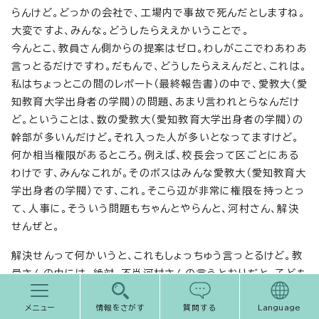
らんけど。どっかの会社で、工場内で事故で死んだとしますね。
大変ですよ、みんな。どうしたらええかいうことで。
今んとこ、教員さん側からの提案はゼロ。わしがここでわあわあ
言っとるだけですわ。だもんで、どうしたらええんだと、これは。
私はちょっとこの間のレポート（最終報告書）の中で、愛教大（愛
知教育大学出身者の学閥）の問題、あまり言われとらなんだけ
ど。ということは、数の愛教大（愛知教育大学出身者の学閥）の
幹部が多いんだけど。それ入った人が多いとなってますけど。
何か相当権限があるところ。例えば、校長会って区ごとにある
わけです、みんなこれが。そのボスはみんな愛教大（愛知教育大
学出身者の学閥）です、これ。そこら辺が非常に権限を持っとっ
て、人事に。そういう問題もちゃんとやらんと、河村さん、解決
せんぜと。
解決せんって何かいうと、これもしょっちゅう言っとるけど。教
員さんの中には、絶対、不肖河村さんの言うとおりだと。子ども
を一人も死なんようにするためにはどうしたらええと。スクー
ルカウンセラー、どうやって置いたらええんだとか。また、ほか
メニュー
情報をさがす
質問する
Language