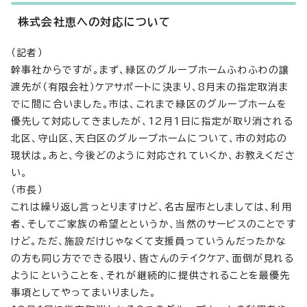
株式会社恵への対応について
（記者）
幹事社からですが。まず、緑区のグループホームふわふわの譲
渡先が（有限会社）ケアサポートに決まり、8月末の指定取消ま
でに間に合いました。市は、これまで緑区のグループホームを
優先して対応してきましたが、12月1日に指定が取り消される
北区、守山区、天白区のグループホームについて、市の対応の
現状は。あと、今後どのように対応されていくか、お教えくださ
い。
（市長）
これは繰り返し言っとりますけど、名古屋市としましては、利用
者、そしてご家族の希望とというか、当然のサービスのことです
けど。ただ、施設だけじゃなくて支援員っていうんだったかな
の方も同じ方でできる限り、皆さんのテイクケア、面倒が見れる
ようにということを、それが継続的に提供されることを最優先
事項としてやってまいりました。