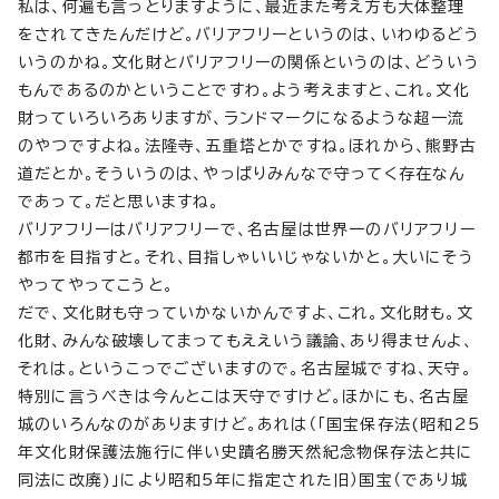
私は、何遍も言っとりますように、最近また考え方も大体整理
をされてきたんだけど。バリアフリーというのは、いわゆるどう
いうのかね。文化財とバリアフリーの関係というのは、どういう
もんであるのかということですわ。よう考えますと、これ。文化
財っていろいろありますが、ランドマークになるような超一流
のやつですよね。法隆寺、五重塔とかですね。ほれから、熊野古
道だとか。そういうのは、やっぱりみんなで守ってく存在なん
であって。だと思いますね。
バリアフリーはバリアフリーで、名古屋は世界一のバリアフリー
都市を目指すと。それ、目指しゃいいじゃないかと。大いにそう
やってやってこうと。
だで、文化財も守っていかないかんですよ、これ。文化財も。文
化財、みんな破壊してまってもええいう議論、あり得ませんよ、
それは。というこっでございますので。名古屋城ですね、天守。
特別に言うべきは今んとこは天守ですけど。ほかにも、名古屋
城のいろんなのがありますけど。あれは（「国宝保存法(昭和25
年文化財保護法施行に伴い史蹟名勝天然紀念物保存法と共に
同法に改廃)」により昭和5年に指定された旧）国宝（であり城