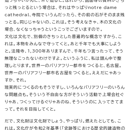
造っちゃいかんと、木で造ると。ほれから、図面等の資料がきち
っと残っとるという場合は、それはやっぱりnotre dame
cathedral、寺院でいうんだったら、その前の石がそのまま残
っとる。同じじゃないの、これは。そう考えなきゃ、木の文化の
場合、なくなっちゃうというこっでございますので。
文化は文化で、別個のきちっとした普遍的な概念ですから、こ
れは。本物をみんなで守ってくと。あと千年でも大事にしよう
と。法隆寺、1,300年ありますんで、千年もつ言ったって、そう
無理なこったないわけですよ。というふうに、私は頭ん中で整
理しとります。世界一のバリアフリー都市をつくると、名古屋。
世界一のバリアフリー都市名古屋をつくると。ええだにゃあっ
すか、それ。
現実的につくるのもそうですし、いろんなバリアフリーのいろん
な問題点も。そういう不自由な方がそういう活動で上場会社ぐ
りゃあ、つくってけるぐりゃあのね、そういうのに入ってきてま
って。それを目指してくと。
だで、文化財は文化財でしょう、やっぱり。燃えたとしても、こ
れは。文化庁が令和2年基準（「史跡等における歴史的建造物の