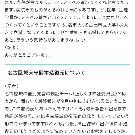
ただ、条件が言ったりまして、ノーベル賞取ってくれと言ったり
ます。病院そのものがとるわけじゃにゃあですけど。医学、生理
学賞か、ノーベル賞だと。取ってってまうように、必要なとこへ
つくってくということですから。名市大（名古屋市立大学）が大
きく立派になってくように、ぜひ愛知県も応援してもらいてゃ
あと、そういう気持ちがありますね。はい。
（記者）
ありがとうございます。
名古屋城天守閣木造復元について
（記者）
名古屋城の差別発言の検証チーム（正しくは検証委員会）のほ
うから、間もなく最終報告が9月中旬にも出されるということ
で、この前発表があったんですけれども。最終報告が出るまで、
検証が終わるまでは名古屋城の復元化のほうはストップという
形で今止まってますけれども。今後、検証結果が出た後に木造
復元のほうはどのように進めていきたいとお考えでしょうか。