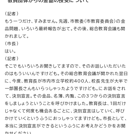
教員団体からの金品の授受について
（記者）
もう一つだけ、すみません。先週、市教委（市教育委員会）の金
品問題、いろいろ最終報告が出て。その後、総合教育会議も開
かれまして。
（市長）
はい。
（記者）
そこでもいろいろお聞きしてますので、そのお話しいただいた
のはもういいんですけども。その総合教育会議が開かれた翌日
に、今度、教育長が市内市立学校約400人、校長先生が大半で
一部園長さんもいらっしゃったようですけども。にお話をされ
て、決別宣言。その金品、名簿、内覧、この3つからの決別宣言
をしましょうということを呼びかけました。教育長は、1回だけ
じゃなくて何度も機会あるごとに、決別宣言はしていく、呼び
かけていくというふうにおっしゃってますけども。市長として、
本当に決別宣言ができるというふうにお考えかどうかをお聞
かせください。