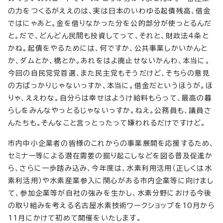
の力をつくるがええのは、実は日本のいわゆる起債残高、借金
ではにゃあと。金を借りなかった分を公的部分が使っとるんだ
と。だで、どんどん民間も投資してって、それと、財政法4条と
かね。起債をやるためには、何ですか、公共事業しかいかんと
か、ダムとか、橋とか。あれをはよ廃止せないかんわ、本当に。
今回の自民党党首選、また民主党もそうだけど、そちらの意見
の方ばっかりじゃないっすか、本当に。借金だというほうが。ほ
りゃ、ええわな。自分らは幸せはようけ給料もらって、最高の暮
らしをみんなやっとるじゃないっすか。ねえ。公務員も、議員さ
んたちも。そんなこと言っとったって嫌われるだけですけど。
市内中小企業者の皆様のこれからの事業展開を応援するため、
セミナー等による潜在需要の掘り起こしなどを図る普及促進か
ら、さらに一歩踏み込み、今年度は、水素利用活用（正しくは水
素利活用）や水素産業参入に関心がある市内企業等に向けまし
て、参加企業等が自社の強みを生かし、水素分野における今後
の取り組みを考える名古屋水素技術ワークショップを10月から
11月にかけて初めて開催をいたします。