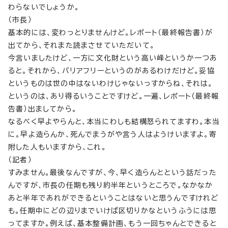
わらないでしょうか。
（市長）
基本的には、変わっとりませんけど。レポート（最終報告書）が
出てから、それまた読まさせていただいて。
今言いましたけど、一方に文化財という高い峰というか一つあ
ると。それから、バリアフリーというのがあるわけだけど。妥協
というものは世の中はないわけじゃないっすからね、それは。
というのは、あり得るいうことですけど。一遍、レポート（最終報
告書）出ましてから。
なるべく早よやらんと、本当にわしも結構怒られてますわ。本当
に。早よ造らんか、死んでまうがや言う人はようけいますよ。寄
附した人もいますから、これ。
（記者）
すみません。最後なんですが、今、早く造らんとという話だった
んですが、市長の任期も残り約半年というところで。なかなか
あと半年であれができるということはないと思うんですけれど
も。任期中にどの辺りまでいけば区切りかなというふうには思
ってますか。例えば、基本整備計画、もう一回ちゃんとできると