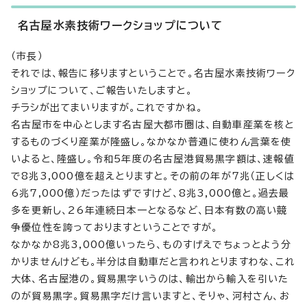
名古屋水素技術ワークショップについて
（市長）
それでは、報告に移りますということで。名古屋水素技術ワーク
ショップについて、ご報告いたしますと。
チラシが出てまいりますが。これですかね。
名古屋市を中心とします名古屋大都市圏は、自動車産業を核と
するものづくり産業が隆盛し。なかなか普通に使わん言葉を使
いよると、隆盛し。令和5年度の名古屋港貿易黒字額は、速報値
で8兆3,000億を超えとりますと。その前の年が7兆（正しくは
6兆7,000億）だったはずですけど、8兆3,000億と。過去最
多を更新し、26年連続日本一となるなど、日本有数の高い競
争優位性を誇っておりますということですが。
なかなか8兆3,000億いったら、ものすげえでちょっとよう分
かりませんけども。半分は自動車だと言われとりますわな、これ
大体、名古屋港の。貿易黒字いうのは、輸出から輸入を引いた
のが貿易黒字。貿易黒字だけ言いますと、そりゃ、河村さん、お