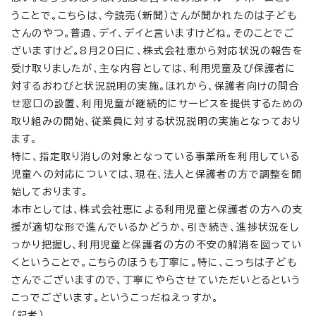
うことで。こちらは、今読売（新聞）さんが聞かれたのは子ども
さんのやつ。普通、デイ、デイと言いますけどね。そのことでご
ざいますけど。8月20日に、株式会社恵から対応状況の報告を
受け取りましたが、主な内容としては、利用児童及び保護者に
対するおわびと状況説明の実施。ほれから、保護者向けの問合
せ窓口の設置、利用児童が継続的にサービスを提供するための
取り組みの開始、従業員に対する状況説明の実施となっており
ます。
特に、指定取り消しの対象となっている事業所を利用している
児童への対応については、現在、法人と保護者の方で調整を開
始しております。
本市としては、株式会社恵による利用児童と保護者の方への支
援が適切な形で進んでいるかどうか、引き続き、進捗状況をし
っかり把握し、利用児童と保護者の方の不安の解消を図ってい
くということで。こちらのほうも丁寧に。特に、こっちは子ども
さんでございますので、丁寧にやらさせていただいとるという
こっでございます。というこっだねえっすか。
（記者）