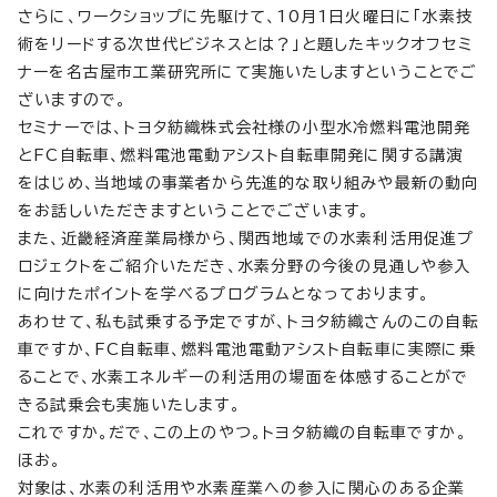
さらに、ワークショップに先駆けて、10月1日火曜日に「水素技
術をリードする次世代ビジネスとは？」と題したキックオフセミ
ナーを名古屋市工業研究所にて実施いたしますということでご
ざいますので。
セミナーでは、トヨタ紡織株式会社様の小型水冷燃料電池開発
とFC自転車、燃料電池電動アシスト自転車開発に関する講演
をはじめ、当地域の事業者から先進的な取り組みや最新の動向
をお話しいただきますということでございます。
また、近畿経済産業局様から、関西地域での水素利活用促進プ
ロジェクトをご紹介いただき、水素分野の今後の見通しや参入
に向けたポイントを学べるプログラムとなっております。
あわせて、私も試乗する予定ですが、トヨタ紡織さんのこの自転
車ですか、FC自転車、燃料電池電動アシスト自転車に実際に乗
ることで、水素エネルギーの利活用の場面を体感することがで
きる試乗会も実施いたします。
これですか。だで、この上のやつ。トヨタ紡織の自転車ですか。
ほお。
対象は、水素の利活用や水素産業への参入に関心のある企業