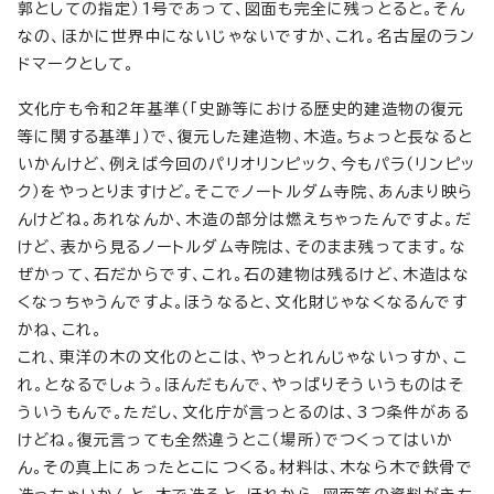
郭としての指定）1号であって、図面も完全に残っとると。そん
なの、ほかに世界中にないじゃないですか、これ。名古屋のラン
ドマークとして。
文化庁も令和2年基準（「史跡等における歴史的建造物の復元
等に関する基準」）で、復元した建造物、木造。ちょっと長なると
いかんけど、例えば今回のパリオリンピック、今もパラ（リンピッ
ク）をやっとりますけど。そこでノートルダム寺院、あんまり映ら
んけどね。あれなんか、木造の部分は燃えちゃったんですよ。だ
けど、表から見るノートルダム寺院は、そのまま残ってます。な
ぜかって、石だからです、これ。石の建物は残るけど、木造はな
くなっちゃうんですよ。ほうなると、文化財じゃなくなるんです
かね、これ。
これ、東洋の木の文化のとこは、やっとれんじゃないっすか、こ
れ。となるでしょう。ほんだもんで、やっぱりそういうものはそ
ういうもんで。ただし、文化庁が言っとるのは、3つ条件がある
けどね。復元言っても全然違うとこ（場所）でつくってはいか
ん。その真上にあったとこにつくる。材料は、木なら木で鉄骨で