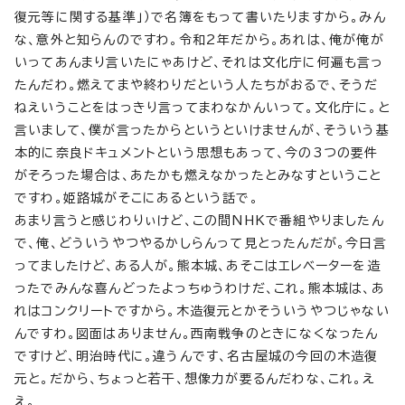
復元等に関する基準」）で名簿をもって書いたりますから。みん
な、意外と知らんのですわ。令和2年だから。あれは、俺が俺が
いってあんまり言いたにゃあけど、それは文化庁に何遍も言っ
たんだわ。燃えてまや終わりだという人たちがおるで、そうだ
ねえいうことをはっきり言ってまわなかんいって。文化庁に。と
言いまして、僕が言ったからというといけませんが、そういう基
本的に奈良ドキュメントという思想もあって、今の3つの要件
がそろった場合は、あたかも燃えなかったとみなすということ
ですわ。姫路城がそこにあるという話で。
あまり言うと感じわりぃけど、この間NHKで番組やりましたん
で、俺、どういうやつやるかしらんって見とったんだが。今日言
ってましたけど、ある人が。熊本城、あそこはエレベーターを造
ったでみんな喜んどったよっちゅうわけだ、これ。熊本城は、あ
れはコンクリートですから。木造復元とかそういうやつじゃない
んですわ。図面はありません。西南戦争のときになくなったん
ですけど、明治時代に。違うんです、名古屋城の今回の木造復
元と。だから、ちょっと若干、想像力が要るんだわな、これ。え
え。