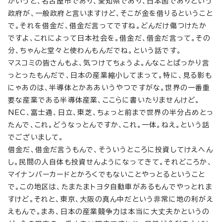
かいうと、名古屋市であり、愛知県であり、日本国でありという
政府が、一般政府と言いますけど、そこが金を借りるということ
で。それを借金だ、借金だ言ってですね。どんだけ傷つけたか
ですよ、これによって日本社会を。借金だ、借金だ言って。その
分、ちゃんと堂々と使わんもんだでね。という話です。
マスコミの皆さんもよ、気つけてちょうよ。んなことばっかり言
っとったもんだで、日本の産業縮小してまって。特に、見る影も
にゃあのは、半導体とかああいうやつですがな。世界の一番重
要な産業である半導体産業、ここらに書いたりませんけど。
NEC、富士通、日立、東芝、ちょっと前まで世界の半分占めとっ
たんで、これ。どうなっとんですか、これ。一体。ねえ。という話
でございまして。
借金だ、借金だ言うもんで、そういうところに投資してけえへん
し。民間の人自体も投資せんようになってきて。それどころか、
マイナンバーカードとかろくでもないことやっとるということ
で。この地区は、たまたまトヨタ自動車があるもんでやっとれま
すけど。それと、東京、大阪の真ん中だという非常に地の利がえ
えもんで。まあ、日本の産業競争力は本当に大丈夫かというの