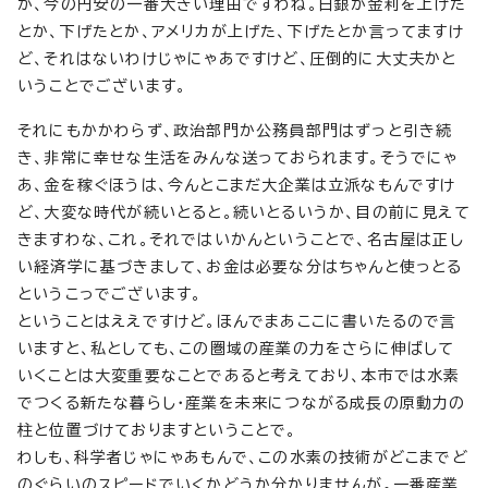
が、今の円安の一番大きい理由ですわね。日銀が金利を上げた
とか、下げたとか、アメリカが上げた、下げたとか言ってますけ
ど、それはないわけじゃにゃあですけど、圧倒的に大丈夫かと
いうことでございます。
それにもかかわらず、政治部門か公務員部門はずっと引き続
き、非常に幸せな生活をみんな送っておられます。そうでにゃ
あ、金を稼ぐほうは、今んとこまだ大企業は立派なもんですけ
ど、大変な時代が続いとると。続いとるいうか、目の前に見えて
きますわな、これ。それではいかんということで、名古屋は正し
い経済学に基づきまして、お金は必要な分はちゃんと使っとる
というこっでございます。
ということはええですけど。ほんでまあここに書いたるので言
いますと、私としても、この圏域の産業の力をさらに伸ばして
いくことは大変重要なことであると考えており、本市では水素
でつくる新たな暮らし・産業を未来につながる成長の原動力の
柱と位置づけておりますということで。
わしも、科学者じゃにゃあもんで、この水素の技術がどこまでど
のぐらいのスピードでいくかどうか分かりませんが。一番産業