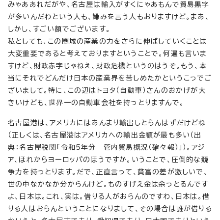
みゃああれだがや、名古屋は輸入がすくにゃあもんで貿易黒字
が多いんだわという人も、嫌みを言う人もおりますけど。まあ、
しかし、すごい額でございます。
私としても、この圏域の産業の力をさらに伸ばしていくことは
大変重要であると考えておりますということで。何遍も言いま
すけど、財政赤字じゃねえ、財政危機というのはうそ。もう、本
当にそれでどんだけ日本の産業界を苦しめたかというこっでご
ざいまして。特に、この辺はトヨタ（自動車）さんのおかげが大
きいけども、世界一の自動車会社を持っとりますんで。
名古屋港は、アメリカにはあんまり輸出しとらんはずだけどね
（正しくは、名古屋港はアメリカへの輸出金額が最も多い（出
典：名古屋税関「令和5年分 管内貿易概況（確々報）」）。アジ
ア、ほれからヨーロッパのほうですか。いうことで、圧倒的な競
争力を持っとります。だで、正直言って、貧富の差が激しいで、
世の中なかなか分からんけど。ものすげえ金は余っとるんです
よ、日本は。これ、実は。借りる人がおらんのですわ、日本は。借
りる人はおらんということになりまして、その場合は誰が借りる