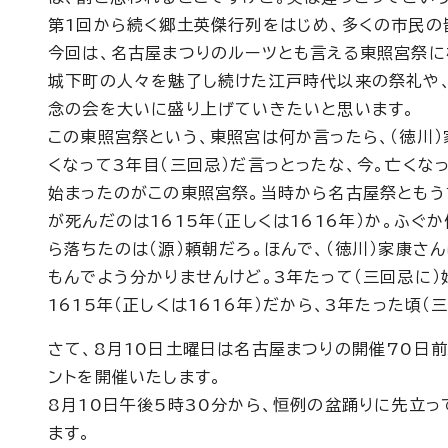
第1回から続く郷土英傑行列をはじめ、多くの市民の
今回は、名古屋まつりのルーツとも言える東照宮祭に
城下町の人々を魅了し続けた江戸時代以来の祭礼や
念の会を大いに盛り上げていきたいと思います。
この東照宮祭という、東照宮は何か言ったら、（徳川
くなって3年目（三回忌）だ言っとったな、今。亡くな
始まったのがこの東照宮祭。当時から名古屋祭ともう
が死んだのは1615年（正しくは1616年）か。ふ
ら落ちたのは（源）頼朝だろ。ほんで、（徳川）家康さ
もんでよう分かりませんけど。3年たって（三回忌に）
1615年（正しくは1616年）だから、3年たった頃（
さて、8月10日土曜日は名古屋まつりの開催70日
ントを開催いたします。
8月10日午後5時30分から、恒例の盆踊りに先立
ます。