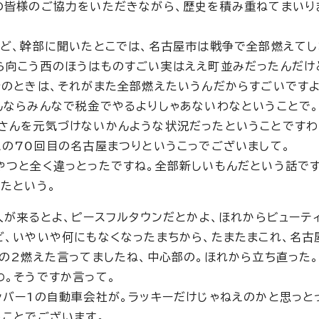
の皆様のご協力をいただきながら、歴史を積み重ねてまいり
けど、幹部に聞いたとこでは、名古屋市は戦争で全部燃えてし
ら向こう西のほうはものすごい実はええ町並みだったんだけ
そのときは、それがまた全部燃えたいうんだからすごいですよ
んならみんなで税金でやるよりしゃあないわなということで。
さんを元気づけないかんような状況だったということですわ
この70回目の名古屋まつりというこっでございまして。
やつと全く違っとったですね。全部新しいもんだという話で
たという。
人が来るとよ、ピースフルタウンだとかよ、ほれからビューテ
ど、いやいや何にもなくなったまちから、たまたまこれ、名古
の2燃えた言ってましたね、中心部の。ほれから立ち直った。
わ。そうですか言って。
ンバー1の自動車会社が。ラッキーだけじゃねえのかと思っと
うことでございます。