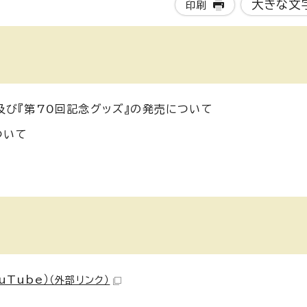
大きな文
印刷
』及び『第70回記念グッズ』の発売について
ついて
Tube）
（外部リンク）