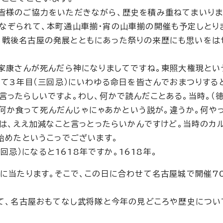
皆様のご協力をいただきながら、歴史を積み重ねてまいりま
なぞられて、本町通山車揃・宵の山車揃の開催も予定しとり
、戦後名古屋の発展とともにあった祭りの来歴にも思いをは
）家康さんが死んだら神になりましてですね。東照大権現とい
って3年目（三回忌）にいわゆる命日を皆さんでおまつりする
言ったらしいですよ。わし、何かで読んだことある。当時。（
ぐか何か食って死んだんじゃにゃあかという説が。違うか。何や
んは、ええ加減なこと言っとったらいかんですけど。当時のカ
始めたというこっでございます。
三回忌）になると1618年ですか。1618年。
前に当たります。そこで、この日に合わせて名古屋城で開催7
って、名古屋おもてなし武将隊と今年の見どころや歴史につい