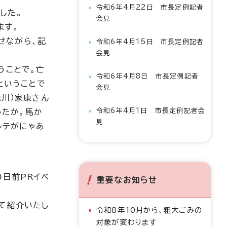
令和6年4月22日 市長定例記者
した。
会見
ます。
せながら、記
令和6年4月15日 市長定例記者
会見
うことで。亡
令和6年4月8日 市長定例記者
ということで
会見
徳川）家康さん
令和6年4月1日 市長定例記者会
ったか。馬か
見
ルテがにゃあ
0日前PRイベ
重要なお知らせ
て紹介いたし
令和8年10月から、粗大ごみの
対象が変わります