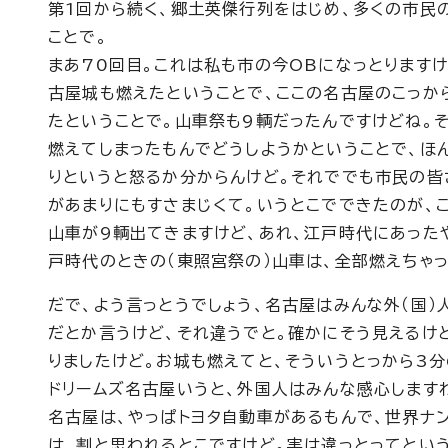
第1回から続く、郷土英傑行列をはじめ、多くの市民
ことで。
まあ70回目。これは私も市の今OBになっとります
古屋城も燃えたということで、ここの名古屋のこっか
たということで。山車祭も9輌だったんですけどね。
燃えてしまったもんでどうしようかということで、ほ
りというと怒るか分からんけど。それででも市民の皆
があまりにもすさまじくて。いうとこでできたのが、
山車が9輌出てきますけど、あれ、江戸時代にあった
戸時代のときの（東照宮祭の）山車は、全部燃えちゃっ
だで、よう言っとうでしょう、名古屋はみんな外（国）
だとか言うけど、それ違うでと。確かにそう見えるけ
りましたけど。お城も燃えてと、そういうとっから3分
ドリームズ名古屋いうと、外国人はみんな感心します
名古屋は、やっぱトヨタ自動車があるもんで、世界ナ
は、割と思われるとこですけど。実は違っとってとい