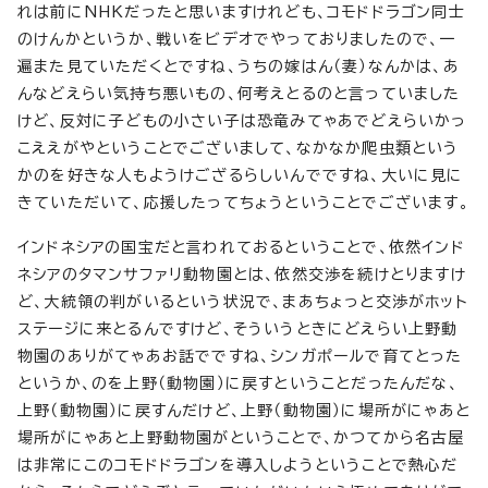
れは前にNHKだったと思いますけれども、コモドドラゴン同士
のけんかというか、戦いをビデオでやっておりましたので、一
遍また見ていただくとですね、うちの嫁はん（妻）なんかは、あ
んなどえらい気持ち悪いもの、何考えとるのと言っていました
けど、反対に子どもの小さい子は恐竜みてゃあでどえらいかっ
こええがやということでございまして、なかなか爬虫類という
かのを好きな人もようけござるらしいんでですね、大いに見に
きていただいて、応援したってちょうということでございます。
インドネシアの国宝だと言われておるということで、依然インド
ネシアのタマンサファリ動物園とは、依然交渉を続けとりますけ
ど、大統領の判がいるという状況で、まあちょっと交渉がホット
ステージに来とるんですけど、そういうときにどえらい上野動
物園のありがてゃあお話でですね、シンガポールで育てとった
というか、のを上野（動物園）に戻すということだったんだな、
上野（動物園）に戻すんだけど、上野（動物園）に場所がにゃあと
場所がにゃあと上野動物園がということで、かつてから名古屋
は非常にこのコモドドラゴンを導入しようということで熱心だ