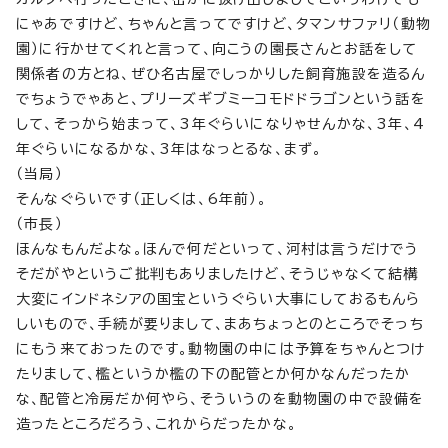
にゃあですけど、ちゃんと言ってですけど、タマンサファリ（動物
園）に行かせてくれと言って、向こうの園長さんとお話をして
関係者の方とね、ぜひ名古屋でしっかりした飼育施設を造るん
でちょうでゃあと、プリーズギブミーコモドドラゴンという話を
して、そっから始まって、3年ぐらいになりゃせんかな、3年、4
年ぐらいになるかな、3年はなっとるな、まず。
（当局）
そんなぐらいです（正しくは、6年前）。
（市長）
ほんなもんだよな。ほんで何だといって、河村は言うだけでう
そだがやというご批判もありましたけど、そうじゃなくて結構
大変にインドネシアの国宝というぐらい大事にしておるもんら
しいもので、手続が要りまして、まあちょっとのところでそっち
にもう来ておったのです。動物園の中には予算をちゃんとつけ
たりまして、檻というか檻の下の配管とか何かなんだったか
な、配管と冷房だか何やら、そういうのを動物園の中で設備を
造ったところだろう、これからだったかな。