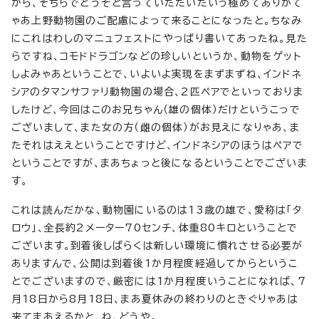
から、そちらでどうぞと言っていただいたいう極めてありがて
ゃあ上野動物園のご配慮によって来ることになったと。ちなみ
にこれはわしのマニュフェストにやっぱり書いてあったね。見た
らですね、コモドドラゴンなどの珍しいというか、動物をゲット
しよみゃあということで、いよいよ実現をまずまずね、インドネ
シアのタマンサファリ動物園の場合、2匹ペアでといっておりま
したけど、今回はこのお兄ちゃん（雄の個体）だけというこっで
ございまして、また女の方（雌の個体）がお見えになりゃあ、ま
たそれはええということですけど、インドネシアのほうはペアで
ということですが、まあちょっと後になるということでございま
す。
これは読んだかな、動物園にいるのは13歳の雄で、愛称は「タ
ロウ」、全長約2メーター70センチ、体重80キロということで
ございます。到着後しばらくは新しい環境に慣れさせる必要が
ありますんで、公開は到着後1か月程度経過してからというこ
とでございますので、厳密には1か月程度いうことになれば、7
月18日から8月18日、まあ夏休みの終わりのときぐりゃあは
来てまあえるかと、ね、どうや。