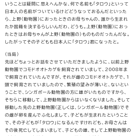
いうことは疑問に思えへんかな、何で名前も「タロウ」といって
日本人の名前がついているけどどうなっておるんだといった
ら、上野（動物園）におったときのお母ちゃんの、誰から生まれ
たか国籍を決するらしいんだわ、どうも。上野（動物園）におっ
たときはお母ちゃんが上野（動物園の）ものものだったんだな。
したがってその子どもも日本人に「タロウ」君になったと。
（当局）
先ほどちょっとお話をさせていただきましたように、以前上野
動物園でコモドオオトカゲを飼育されていまして、2008年ま
で飼育されていたんですが、それが雌のコモドオオトカゲで、1
頭で飼育されていましたので、繁殖の望みが薄いと、ないとい
うことで、シンガポール動物園の方に雄がいたものですから、
そちらに移動して、上野動物園からはいなくなりました。そして
移動した先の上野動物園（正しくは、シンガポール動物園）でそ
の雌が卵を産んでふ化しまして、子どもが生まれたということ
で、その子どもが「タロウ」になるんですけれども、お母さんは
その後死亡してしまいまして、子どもの雄、そして上野動物園の