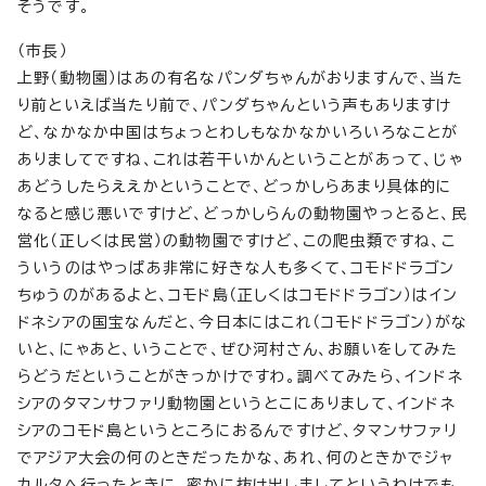
そうです。
（市長）
上野（動物園）はあの有名なパンダちゃんがおりますんで、当た
り前といえば当たり前で、パンダちゃんという声もありますけ
ど、なかなか中国はちょっとわしもなかなかいろいろなことが
ありましてですね、これは若干いかんということがあって、じゃ
あどうしたらええかということで、どっかしらあまり具体的に
なると感じ悪いですけど、どっかしらんの動物園やっとると、民
営化（正しくは民営）の動物園ですけど、この爬虫類ですね、こ
ういうのはやっぱあ非常に好きな人も多くて、コモドドラゴン
ちゅうのがあるよと、コモド島（正しくはコモドドラゴン）はイン
ドネシアの国宝なんだと、今日本にはこれ（コモドドラゴン）がな
いと、にゃあと、いうことで、ぜひ河村さん、お願いをしてみた
らどうだということがきっかけですわ。調べてみたら、インドネ
シアのタマンサファリ動物園というとこにありまして、インドネ
シアのコモド島というところにおるんですけど、タマンサファリ
でアジア大会の何のときだったかな、あれ、何のときかでジャ
カルタへ行ったときに、密かに抜け出しましてというわけでも