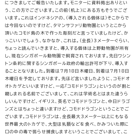
につきましてご報告いたします。モニターに資料掲出ありとい
う、この方でございます。この前（机上）にある方もそうでござ
います。これはインドネシアの、（導入される個体は）そこからで
は今回ないのですけど、タマンサファリ動物園というとこから
頂いたコモド島の木で作った彫刻だと言っていましたけど、か
っこいいでしょう、なかなか、これは。（全長）3メーターぐらい、
ちょっと読んでいきますと、導入する個体は上野動物園が所有
し、現在シンガポール動物園で飼育されております。先日ワシン
トン条約に関するシンガポール政府の輸出許可が下り、導入す
ることとなりました。到着は7月18日木曜日、到着は7月18日
木曜日を予定しております。先ほど言いましたように、コモドオ
オトカゲといいますけど、一応「コモドドラゴン」というのが割と
親しまれる名前でございまして、これは学術名とはまた違うら
しいんですけど、イギリス、英名でコモドドラゴンと、中日ドラゴ
ンズとはちょっと違いますけど、コモドドラゴンということでご
ざいます。コモドドラゴンは、全長最大3メーター以上にもなる
世界最大のトカゲで、大型ほ乳類などを食べ、かみついた際に
口の中の毒で弱らせ捕食しますということでございまして、こ