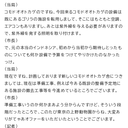
（当局）
コモドオオトカゲのですね、今回来るコモドオオトカゲの設備は
既にあるゴリラの施設を転用しまして、そこにはもともと空調、
エアコンもありますし、あとは紫外線を与える必要がありますの
で、紫外線を発する照明を取り付けます。
（市長）
で、元の本当のインドネシア、初めから当初から期待しとったも
のについても何か設備で予算をつけてやりかけたのなかった
っけ。
（当局）
現在ですね、計画しております新しいコモドオオトカゲ舎につき
ましては、現在は準備工事、例えば今ある既設の整備予定地に
ある施設の撤去工事等を今進めているところでございます。
（市長）
準備工事いうのか何かまあよう分からんですけど、そういう段
階だったところで、このたび東京の上野動物園からね、大変あ
りがてゃあオファーをいただいたということでございます。
（記者）