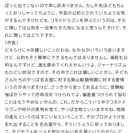
ぱっと出てこないので申し訳ありません、たしか先ほどもちょ
っとおっしゃってたように、市長の公約とされていたような気
がするんですけれども、コモドドラゴンを呼ぶというのは、それ
に関しては公約を一旦果たせた形になると思うんですけど、そ
れに関してはどうですか。
（市長）
どえらけにゃあ嬉しいこっだわね、なかなかいろいろ言います
けど、公約もそう簡単にできるもんではありませんし、減税も公
約なんですけど、誰も褒めてくれえせんいうよ、ジャーナリズム
もひどい状況ですので、その中でこれは嬉しいことだし、子ども
さんたちのやっぱ名古屋に対する東山動植物園に対する愛情
いうのがありますけど、さっきから言っておるように、受験勉
強ばかりやって内申点をつけられてよ、偏差値つけられて悩む
ことはもうやめないかんの、これ。だからこういう中でコモドド
ラゴンや何かの実物を見て、やっぱ生物といいますかね、地球
の進化というのはすごいなということで、そのプロがようけ生
まれ出ずることを名古屋から、そういうふうに祈っておりまし
て、子どもさんを一人も死なせない名古屋というのからして、