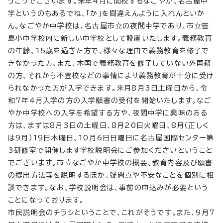
うこっでございます。来年4月に開校するなごやか、名古屋中
学というのもあるでね、「か」を間違えんように入れんといか
ん。なごやか中学校は、名古屋市立の夜間中学であり、市立笹
島小中学校内に新しい中学校として設置いたします。義務教育
の年齢、15歳を過ぎた方で、様々な理由で義務教育を修了で
きなかった方、また、本国で義務教育を修了していない外国籍
の方、それから不登校などの事情により義務教育が十分に受け
られなかった方が入学できます。来月8月3日土曜日から、令
和7年4月入学の方の入学願書の受付を開始いたします。なご
やか中学校への入学を希望する方や、夜間中学に興味のある
方は、まずは8月3日の土曜日、8月20日火曜日、8月（正しく
は9月）19日木曜日、10月6日日曜日に名古屋国際センター第
3研修室で開催します学校説明会にご参加くださいということ
でございます。市立なごやか中学校の概要、教育内容及び願書
の提出方法等を説明するほか、疑問点や不安なことを個別に相
談できます。なお、学校説明会は、事前の申込みが必要という
ことになっております。
市民説明会のチラシということで、これがそうです。また、9月7