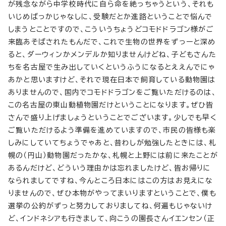
が残念ながら中学校時代に自ら命を絶っちゃうという、それも
いじめばっかじゃなしに、受験だとか進路ということで悩んで
しまうとことですので、こういうちょうどコモドドラゴン様がご
来臨あそばされたもんだで、これで生物の世界をずっーと深め
ると、ダーウィンかメンデルか知りませんけどね、子どもさんた
ちを名古屋で生み出していくというふうになるとええんでにゃ
あかと思いますけど、それで現在日本で飼育している動物園は
ありませんので、国内でコモドドラゴンをご覧いただけるのは、
この名古屋の東山動植物園だけということになります。ぜひ皆
さんで盛り上げましょうということでございます。少しでも早く
ご覧いただけるよう準備を進めていますので、市民の皆様も楽
しみにしていてちょうでゃあと、昔わしが勉強したときには、札
幌の（円山）動物園だったかな、札幌と上野には前に来たことが
あるんだけど、どういう理由かは忘れましたけど、皆お帰りに
なられましてですね、今んところ日本にはこの方はお見えにな
りませんので、ぜひ本物がやってまいりますということで、僕も
選挙の公約がずっと努力しておりましてね、何遍もじゃないけ
ど、インドネシアも行きまして、向こうの園長さんイエンセン（正