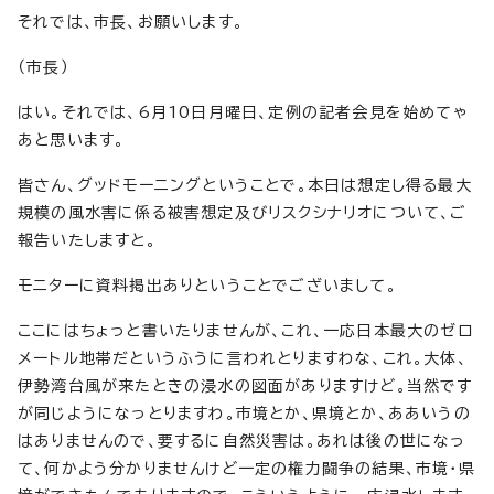
それでは、市長、お願いします。
（市長）
はい。それでは、6月10日月曜日、定例の記者会見を始めてゃ
あと思います。
皆さん、グッドモーニングということで。本日は想定し得る最大
規模の風水害に係る被害想定及びリスクシナリオについて、ご
報告いたしますと。
モニターに資料掲出ありということでございまして。
ここにはちょっと書いたりませんが、これ、一応日本最大のゼロ
メートル地帯だというふうに言われとりますわな、これ。大体、
伊勢湾台風が来たときの浸水の図面がありますけど。当然です
が同じようになっとりますわ。市境とか、県境とか、ああいうの
はありませんので、要するに自然災害は。あれは後の世になっ
て、何かよう分かりませんけど一定の権力闘争の結果、市境・県