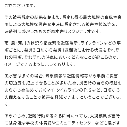
こでございます。
その被害想定の結果を踏まえ、想定し得る最大規模の台風や豪
雨による大規模な災害発生時に想定される被害や状況等を、
時系列に整理したものが風水害リスクシナリオです。
雨・風・河川の状況や指定緊急避難場所、ライフラインなどの事
項ごとに、発災3日前から発災1週間後における状況をそれぞ
れの事項、それぞれの時点においてどんなことが起こるのか、
イメージできるように示しております。
風水害は多くの場合、気象情報や避難情報等から事前に災害
の切迫度を把握できることが多いため、災害時の自らの行動を
あらかじめ決めておくマイ・タイムラインの作成など、日頃から
の備えをすることで被害を軽減できますということでございま
す。
あらかじめ、避難行動を考えるに当たっても、大規模風水害時
には身近な学校の体育館やコミュニティセンターなども浸水す