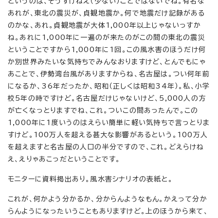
というのは、そうすけねえ（少ない）ことではないでね。有名な
あれが、東北の震災が、貞観地震か。何で地震だけ記録がある
のかな、あれ。貞観地震が大体1,000年以上じゃないっすか
ね。あれに1,000年に一遍のが来たのがこの間の東北の震災
ということですから1,000年に1回。この風水害のほうだけ何
か別世界みたいな気持ちでみんなおりますけど、とんでもにゃ
あことで、伊勢湾台風がありますからね、名古屋は。つい何年前
になるか、36年だったか、昭和（正しくは昭和34年）。私、小学
校5年の時ですけど。名古屋だけじゃないけど、5,000人の方
が亡くなっとりますでね、これ。ついこの間あったんで。この
1,000年に1度いうのはえらい簡単に軽い気持ちで言っとりま
すけど。100万人を超える甚大な影響があるという。100万人
を超えますと名古屋の人口の半分ですので、これ。どえらけね
え、えりゃあこっだということです。
モニターに資料掲出あり。風水害シナリオの表紙と。
これが、何かよう分かるか、分からんようなもん。かえって分か
らんようになったいうこともありますけど。上のほうから来て、