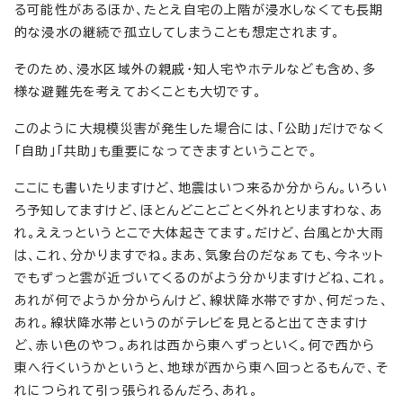
る可能性があるほか、たとえ自宅の上階が浸水しなくても長期
的な浸水の継続で孤立してしまうことも想定されます。
そのため、浸水区域外の親戚・知人宅やホテルなども含め、多
様な避難先を考えておくことも大切です。
このように大規模災害が発生した場合には、「公助」だけでなく
「自助」「共助」も重要になってきますということで。
ここにも書いたりますけど、地震はいつ来るか分からん。いろい
ろ予知してますけど、ほとんどことごとく外れとりますわな、あ
れ。ええっというとこで大体起きてます。だけど、台風とか大雨
は、これ、分かりますでね。まあ、気象台のだなぁても、今ネット
でもずっと雲が近づいてくるのがよう分かりますけどね、これ。
あれが何でようか分からんけど、線状降水帯ですか、何だった、
あれ。線状降水帯というのがテレビを見とると出てきますけ
ど、赤い色のやつ。あれは西から東へずっといく。何で西から
東へ行くいうかというと、地球が西から東へ回っとるもんで、そ
れにつられて引っ張られるんだろ、あれ。