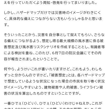
えを行っていただくよう周知・啓発を行ってまいりました。
しかし、ハザードマップだけでは災害時のイメージがわきにく
く、具体的な備えにつながらない方もいらっしゃるかと思いま
す。
そういったことから、災害を自分事として捉えてもらい、さらな
る備えにつながるよう、想定し得る最大規模の風水害に係る被
害想定及び風水害リスクシナリオを作成することとし、有識者等
による検討を重ね、このたび、6月7日の防災会議にてその内
容が報告されましたということで。
何やら、ようけいこれが書いたりますけど。これもよう、わしも
ずっと分からんのですけど。「被害想定」とは、各ハザードマップ
で想定しているような状況になった場合の市民を取り巻く状況
がイメージしやすいよう、建物被害や人的被害、ライフライン被
害の状況を算出したものですということですが。
一番ひでぇ（ひどい）、ひでぇ（ひどい）わけじゃねえか。これが