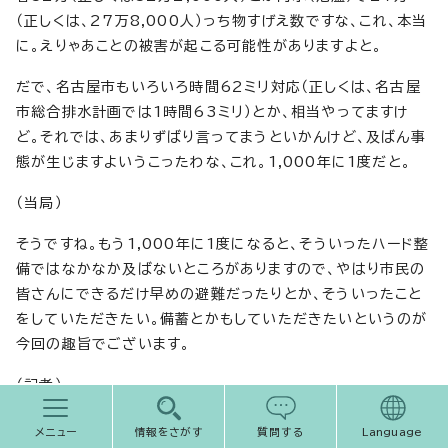
（正しくは、27万8,000人）っち物すげえ数ですな、これ、本当
に。えりゃあことの被害が起こる可能性がありますよと。
だで、名古屋市もいろいろ時間62ミリ対応（正しくは、名古屋
市総合排水計画では1時間63ミリ）とか、相当やってますけ
ど。それでは、あまりずばり言ってまうといかんけど、及ばん事
態が生じますよいうこったわな、これ。1,000年に1度だと。
（当局）
そうですね。もう1,000年に1度になると、そういったハード整
備ではなかなか及ばないところがありますので、やはり市民の
皆さんにできるだけ早めの避難だったりとか、そういったこと
をしていただきたい。備蓄とかもしていただきたいというのが
今回の趣旨でございます。
（記者）
関連してお願いできますか。これ（想定し得る最大規模の風水
メニュー
情報をさがす
質問する
Language