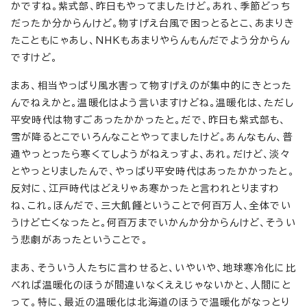
かですね。紫式部、昨日もやってましたけど。あれ、季節どっち
だったか分からんけど。物すげえ台風で困っとるとこ、あまりき
たこともにゃあし、NHKもあまりやらんもんだでよう分からん
ですけど。
まあ、相当やっぱり風水害って物すげえのが集中的にきとった
んでねえかと。温暖化はよう言いますけどね。温暖化は、ただし
平安時代は物すごあったかかったと。だで、昨日も紫式部も、
雪が降るとこでいろんなことやってましたけど。あんなもん、普
通やっとったら寒くてしようがねえっすよ、あれ。だけど、淡々
とやっとりましたんで、やっぱり平安時代はあったかかったと。
反対に、江戸時代はどえりゃあ寒かったと言われとりますわ
ね、これ。ほんだで、三大飢饉ということで何百万人、全体でい
うけど亡くなったと。何百万までいかんか分からんけど、そうい
う悲劇があったということで。
まあ、そういう人たちに言わせると、いやいや、地球寒冷化に比
べれば温暖化のほうが間違いなくええじゃないかと、人間にと
って。特に、最近の温暖化は北海道のほうで温暖化がなっとり