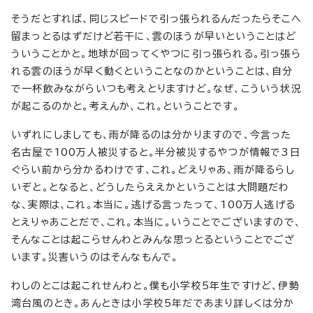
そうだとすれば、同じスピードで引っ張られるんだったらそこへ
留まっとるはずだけど若干に、雲のほうが早いということはど
ういうことかと。地球が回ってくやつに引っ張られる。引っ張ら
れる雲のほうが早く動くということなのかということは、自分
で一杯飲みながらいつも考えとりますけど。なぜ、こういう状況
が起こるのかと。考えんか、これ。ということです。
いずれにしましても、雨が降るのは分かりますので、今言った
名古屋で100万人被災すると。半分被災するやつが情報で3日
ぐらい前から分かるわけです、これ。どえりゃあ、雨が降るらし
いぞと。となると、どうしたらええかということは大問題だわ
な、実際は、これ。本当に。逃げる言ったって、100万人逃げる
とえりゃあことだで、これ。本当に。いうことでございますので、
そんなことは起こらせんわとみんな思っとるということでござ
います。災害いうのはそんなもんで。
わしのとこは起これせんわと。僕も小学校5年生ですけど、伊勢
湾台風のとき。あんときは小学校5年だであまり詳しくは分か