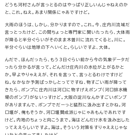
どうも河村さんが言っとるのはやっぱり正しいんじゃねえのか
と、これ。ねえ。あまり関係にゃあですけど。
大雨のほうは、しかし、分かりますので。これ。今、庄内川流域だ
言っとったけど、この間ちょっと専門家に聞いたったら、大体雨
が降ると半分ぐらいがそのまま木曽川に流れてくると。川に。
半分ぐらいは地球の下へいくと。らしいですよ、大体。
んだで、ほんだったら、もう3日ぐらい前から今の気象データだ
ったら分かるが言って。どんだけ庄内川の水位が上がるかと
か。早よやりゃええが、それを言って、言っとるわけですけど
ね。なかなか予測ばっかしとってですね、物すごい雨が降って
きたら、ポンプに庄内川は河口に物すげえポンプ（河口排水機
場のポンプ）がないっすけど。大阪の淀川なんかすごいポンプ
がありますんで、ポンプでだーっと猛烈に汲み出すとかね。河
口堰が、俺もそうか、河口堰賛成派じゃにゃあもんであれです
けど。内地のちょっと向こうまで。海はどんだけ水を汲み出した
ってええらしいですよ。海は。そういう対策をすりゃええじゃな