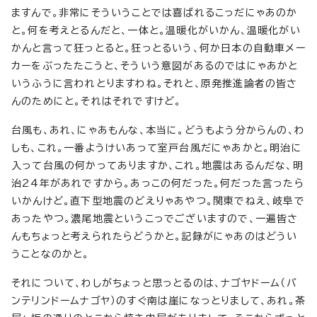
ますんで。非常にそういうことでは喜ばれるこっだにゃあのか
と。何を考えとるんだと、一体と。温暖化がいかん、温暖化がい
かんと言って狂っとると。狂っとるいう、何か日本の自動車メー
カーをぶったたこうと、そういう意図があるのではにゃあかと
いうふうに言われとりますわね。それと、原発推進論者の皆さ
んのためにと。それはそれですけど。
台風も、あれ、にゃあもんな、本当に。どうもよう分からんの、わ
しも、これ。一番ようけいあって室戸台風だにゃあかと。明治に
入って台風の何かってありますか、これ。地震はあるんだな、明
治24年があれですから。あっこの何だった。何だった言ったら
いかんけど。直下型地震のどえりゃあやつ。関東でねえ、岐阜で
あったやつ。濃尾地震というこっでございますので、一遍皆さ
んもちょっと考えられたらどうかと。記録がにゃあのはどうい
うことなのかと。
それについて、わしがちょっと思っとるのは、ナゴヤドーム（バ
ンテリンドームナゴヤ）のすぐ南は崖になっとりまして、あれ。茶