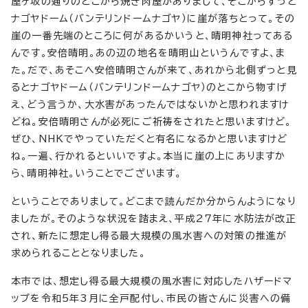
屋ヶ坂の通りのとこから焼き肉屋がありまして、そこからずっと
ナゴヤドーム（バンテリンドームナゴヤ）に崖が落ちとって。その
崖の一番先端のところに何があるかいうと、晴明神社ってある
んです。安倍晴明。あの辺の地名を晴明山というんですよ、ま
た。だで、あそこへ安倍晴明さんが来て、あれから北側ずっと見
るとナゴヤドーム（バンテリンドームナゴヤ）のとこから物すげ
え、どう言うか、大水害があったんではないかと思われますけ
どね。安倍晴明さんが必死にご祈祷をされたと思いますけど。
ぜひ、NHKでやっていただくと有名になるかと思いますけど
ね。一遍、行かれるといいですよ。本当に崖の上にありますか
ら、晴明神社。いうことでございます。
ということでありまして。どこまで読んだか分からんようになり
ましたが。そのような状況を踏まえ、平成27年に水防法が改正
され、新たに想定し得る最大規模の風水害への対策の推進が
求められることとなりました。
本市では、想定し得る最大規模の風水害に対応したハザードマ
ップを令和5年3月に全戸配付し、市民の皆さんに災害への備