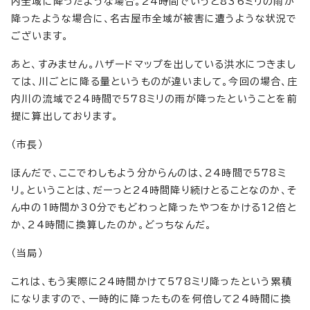
内全域に降ったような場合。24時間でいうと836ミリの雨が
降ったような場合に、名古屋市全域が被害に遭うような状況で
ございます。
あと、すみません。ハザードマップを出している洪水につきまし
ては、川ごとに降る量というものが違いまして。今回の場合、庄
内川の流域で24時間で578ミリの雨が降ったということを前
提に算出しております。
（市長）
ほんだで、ここでわしもよう分からんのは、24時間で578ミ
リ。ということは、だーっと24時間降り続けとることなのか、そ
ん中の1時間か30分でもどわっと降ったやつをかける12倍と
か、24時間に換算したのか。どっちなんだ。
（当局）
これは、もう実際に24時間かけて578ミリ降ったという累積
になりますので、一時的に降ったものを何倍して24時間に換