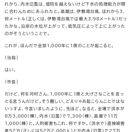
れから、内水氾濫は、堤防を越えないけど下水の処理能力が間
に合わんためにあふれたと。高潮は、伊勢湾台風、ほれから3．
何メートル（正しくは、伊勢湾台風では最大3.98メートル）だっ
たかな。沿岸の水位が上がって、低気圧によって上に上がった
のがそうということで。
これが、ほんだで全部1,000年に1度のことが起こると。
（当局）
はい。
（市長）
だけど、何を河村さん、1,000年に1度と大げさなことを言っ
とる言うんだけど。そう難しい、どえりゃあ起こらんことではな
いっすよ、今言いましたように、先ほど。なると、全壊で洪水が
8万3,000（棟）、内水（氾濫）で7,300（棟）、高潮で11万
1,000（棟）と。人的被害もこれ、何ですか。（洪水で）直接被害
者52万（正しくは52万2,000人）とか内水（氾濫）で27万