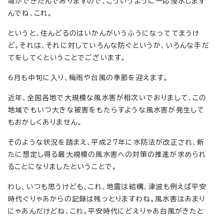
境ができたんでありますので、こういうように一応浸水します
んでね、これ。
というと、住んどるのはいかんがいうふうになっててまうけ
ど。それは、それに対していろんな防ぐというか、いろんな手だ
てをしてくということでございます。
6月も中旬に入り、梅雨や台風の季節を迎えます。
近年、全国各地で大規模な風水害が相次いでおりまして、この
地域でもいつ大きな被害をもたらすような風水害が発生して
もおかしくありません。
そのような状況を踏まえ、平成27年に水防法が改正され、新
たに想定し得る最大規模の風水害への対策の推進が求められ
ることになりましたということで。
わし、いつも思うけども、これ、地震は結構、津波も例えば平安
時代ぐりゃあからの記録は残っとりますわね。風水害はあまり
にゃあんだけどね、これ。平安時代にどえりゃあ台風がきたと