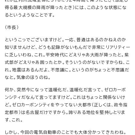
れが庄内川流域全体に578ミリ24時間で降ったとき（想定し
得る最大規模の降雨が降ったとき）には、このような状態にな
るというようなことです。
（市長）
というこっでございますけど。一応、普通はあるのかねえのか
知りませんけど、どうも記録がないもんだで非常にリアリティー
に乏しいわね、これ。平安時代にどえりゃあ大雨が降ったと。紫
式部がどえりゃあ困ったとか。そういうのがないですからね、こ
れ。地震はあるんだよ、不思議に。というのがちょっと不思議だ
なと。気象のほうのね。
何か、突然今になって温暖化だ、温暖化だ言って、ゼロカーボ
ンシティだなんて言ってますけど。これはちょっと関係ないけ
ど。ゼロカーボンシティをやってない大都市（正しくは、政令指
定都市）は名古屋だけですから。誇りある地位を堅持しとりま
す、これ。
しかし、今回の電気自動車のことでも大体分かってきたわね。