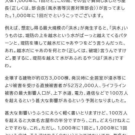
大体1,000年に1回だと。この間、その会で質問しましたら座
長（正しくは、部会長（風水害等災害対策部会））が言ってまし
た。1,000年に1回だでというこっでございます。
例えば、想定し得る最大規模の「洪水」が発生すると、「洪水」い
うものは、堤防の上を越水という水がばーっと越えてくるパタ
ーンと、堤防を壊して越水だにゃあやつをどう言うんだった、
あれ。越水だにゃあのを何とか（正しくは、破堤）言うんですけ
ど。要するに、堤防を越えて水があふれるやつは「洪水」です
わ。
全壊する建物が約8万3,000棟、発災時に全居室が浸水等に
より被害を受ける直接被害者が52万2,000人、ライフライン
被害の最大影響人口が、上下水道、電力、通信などで100万人
を超えるという甚大な影響があるという予測となりましたと。
甚大な影響いうふうにえらく軽く書いとりますけど、100万人
を超えると大体名古屋市の半分ですから、これ。どえらけねえこ
とですわな、これ。ただし、1,000年に1回と。1,000年に1回