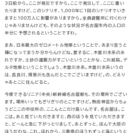
3日前から。ここが発災ですから。ここで発災して、ここに書い
たりますけど、このシナリオ、1,000年に1回のシナリオでいき
ますと100万人に影響がありますから。全員避難所に行くわけ
じゃありませんけども、そのような状況が名古屋市内の人口の
半分に予想されるということですわ。
まあ、日本最大のゼロメートル地帯ということで、あまり言うと
嫌になってまうか分からんけどね。要するに、木曽川水系のあ
れですか、土砂の運搬力がすごいということかな、これ結局。デ
ルタ地帯ということでしょう、木曽川水系。木曽川水系いうの
は、長良川、揖斐川も含んだとこでございますけど。の、どえり
ゃあとこに住んどると。
今度できるリニア（中央）新幹線名古屋駅も、その場所でござい
ます。場所いってもぎりぎりのとこですけど。熱田神宮からちょ
うどここの市役所の、ここんとこだけ高いんです、名古屋は。こ
こは。あと見ていただきますと、西のほうを見ていただきます
と、どーんと急に下がっとりまして。あとずっと、ほんで大垣の
ほうだわな、これ。ほれから、三重県のほうもずっと海というと