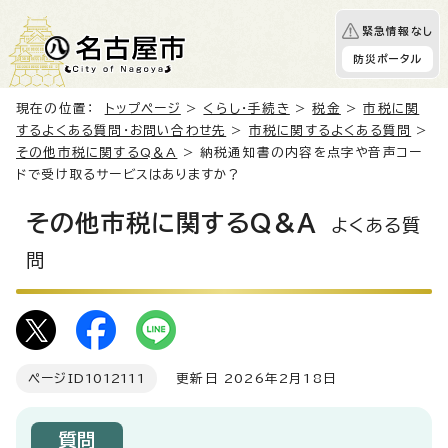
緊急情報なし
防災ポータル
現在の位置：
トップページ
>
くらし・手続き
>
税金
>
市税に関
するよくある質問・お問い合わせ先
>
市税に関するよくある質問
>
その他市税に関するQ＆A
> 納税通知書の内容を点字や音声コー
ドで受け取るサービスはありますか？
その他市税に関するQ＆A
よくある質
問
ページID
1012111
更新日 2026年2月18日
質問