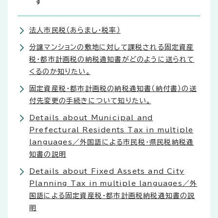
す
法人市民税（あらまし・税率）
分譲マンションの敷地に対して課税される固定資産
税・都市計画税の納税通知書がどのように送られて
くるのか知りたい。
固定資産税・都市計画税の納税通知書（納付書）の送
付先変更の手続きについて知りたい。
Details about Municipal and
Prefectural Residents Tax in multiple
languages／外国語による市民税・県民税納税通
知書の説明
Details about Fixed Assets and City
Planning Tax in multiple languages／外
国語による固定資産税・都市計画税納税通知書の説
明