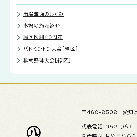
市場流通のしくみ
本場の施設紹介
緑区区制60周年
バドミントン大会［緑区］
軟式野球大会［緑区］
〒460-8508
愛知
代表電話：
052-961-
開庁時間：
月曜日から