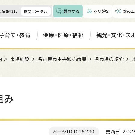
質問する
ふりがな
読み上
急情報なし
防災ポータル
子育て・教育
健康・医療・福祉
観光・文化・ス
内
>
市場施設
>
名古屋市中央卸売市場
>
各市場の紹介
>
組み
ページID
1016280
更新日 202