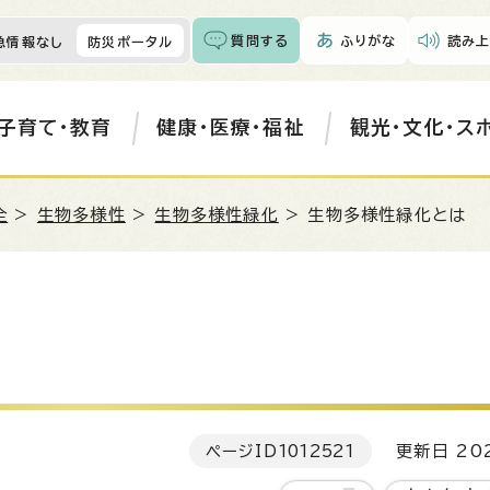
質問する
ふりがな
読み上
急情報なし
防災ポータル
子育て・教育
健康・医療・福祉
観光・文化・ス
全
>
生物多様性
>
生物多様性緑化
> 生物多様性緑化とは
ページID
1012521
更新日 202