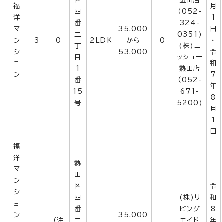
区
金山店
福
月
四
（052-
洋
1
番
324-
マ
35,000
日
二
0351)
ン
3
0
2LDK
から
0
・
丁
(株)ニ
シ
53,000
令
目
ッショー
ョ
和
1
熱田店
ン
7
番
（052-
年
15
671-
8
号
5200)
月
1
日
福
洋
熱
マ
田
ン
区
令
シ
四
(株)リ
和
ョ
番
ビング
8
ン
35,000
（注
二
エイド
年