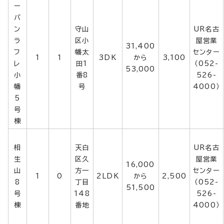
ー
バ
ン
守山
UR名古
ラ
区小
屋営業
31,400
フ
幡太
センター
1
1
3DK
から
3,100
レ
田1
（052-
53,000
小
番8
526-
幡
号
4000）
5
号
棟
相
天白
UR名古
生
区久
屋営業
16,000
山
方一
センター
1
0
2LDK
から
2,500
8
丁目
（052-
51,500
号
148
526-
棟
番地
4000）