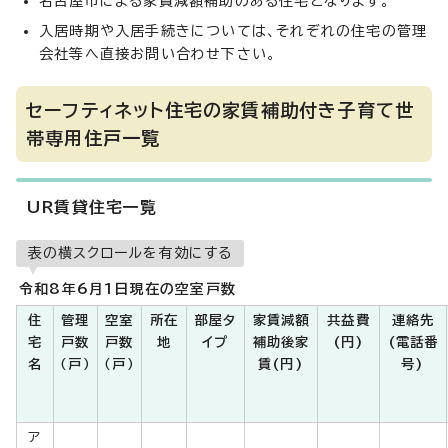
名古屋市による家賃減額補助のある住宅となります。
入居時期や入居手続きについては、それぞれの住宅の管理
会社等へ直接お問い合わせ下さい。
セーフティネット住宅の家賃補助付き子育て世
帯専用住戸一覧
UR賃貸住宅一覧
表の横スクロールを有効にする
令和8年6月1日現在の空室戸数
住
管理
空室
所在
部屋タ
家賃減額
共益費
連絡先
宅
戸数
戸数
地
イプ
補助後家
(円)
(電話番
名
（戸）
（戸）
賃(円)
号)
ア