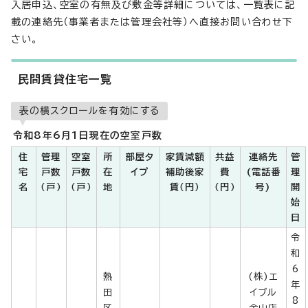
入居申込、空室の有無及び敷金等詳細については、一覧表に記
載の連絡先（事業者または管理会社等）へ直接お問い合わせ下
さい。
民間賃貸住宅一覧
表の横スクロールを有効にする
令和8年6月1日現在の空室戸数
住
管理
空室
所
部屋タ
家賃減額
共益
連絡先
管
宅
戸数
戸数
在
イプ
補助後家
費
(電話番
理
名
（戸）
（戸）
地
賃（円）
（円）
号)
開
始
日
令
和
6
熱
(株)エ
年
田
イブル
8