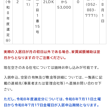
（令
2
2LDK
から
0
1）
丁
（052-
8
和
53,000
目
883-
月
8
1
7771)
1
年
番
日
度
15
選
号
定
分）
実際の入居日が月の初日以外である場合、家賃減額補助は翌
月からとなりますのでご注意ください。
現在空きのある住宅については随時お申し込みが可能です。
入居申込、空室の有無及び敷金等詳細については、一覧表に記
載の連絡先（事業者または管理会社等）へ直接お問い合わせ下
さい。
ただし、令和8年度選定分については、令和8年7月11日土曜
日から令和8年7月17日金曜日が入居申込期間となります。