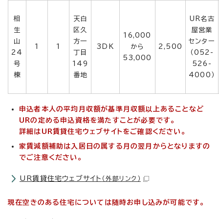
相
天白
UR名古
生
区久
屋営業
16,000
山
方一
センター
1
1
3DK
から
2,500
24
丁目
（052-
53,000
号
149
526-
棟
番地
4000）
申込者本人の平均月収額が基準月収額以上あることなど
URの定める申込資格を満たすことが必要です。
詳細はUR賃貸住宅ウェブサイトをご確認ください。
家賃減額補助は入居日の属する月の翌月からとなりますの
でご注意ください。
UR賃貸住宅ウェブサイト
（外部リンク）
現在空きのある住宅については随時お申し込みが可能です。