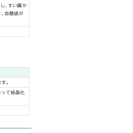
し、すい臓か
と、血糖値が
す。
まって結晶化