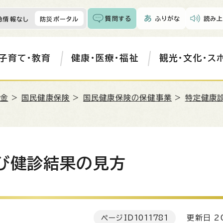
質問する
ふりがな
読み上
急情報なし
防災ポータル
子育て・教育
健康・医療・福祉
観光・文化・ス
年金
>
国民健康保険
>
国民健康保険の保健事業
>
特定健康
び健診結果の見方
ページID
1011781
更新日 20