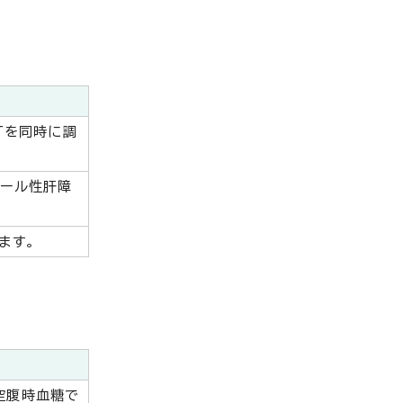
Tを同時に調
コール性肝障
ます。
空腹時血糖で