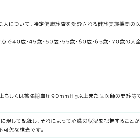
た人について、特定健康診査を受診される健診実施機関の
で40歳・45歳・50歳・55歳・60歳・65歳・70歳の人
以上もしくは拡張期血圧90mmHg以上または医師の問診等
に現して記録し、それによって心臓の状況を把握すること
不可欠な検査です。