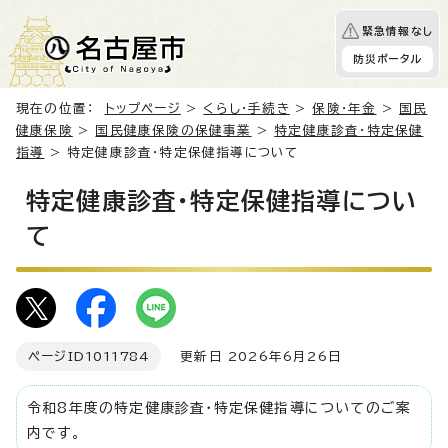
緊急情報なし
防災ポータル
現在の位置：
トップページ
>
くらし・手続き
>
保険・年金
>
国民
健康保険
>
国民健康保険の保健事業
>
特定健康診査・特定保健
指導
> 特定健康診査・特定保健指導について
特定健康診査・特定保健指導につい
て
ページID
1011784
更新日 2026年6月26日
令和8年度の特定健康診査・特定保健指導についてのご案
内です。