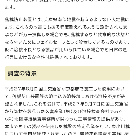
ます。
落橋防止装置とは、兵庫県南部地震を超えるような巨大地震に
より、これらの地震にもある程度耐えれるように設計された支
承などが万一損傷した場合でも、落橋するなど致命的な状態と
ならないためにフェイルセーフとして設置しているものであり、
仮に溶接不良となる製品が用いられていた場合でも日常の通
行等における安全性は確保されております。
調査の背景
平成27年8月に国土交通省が京都府で施工した橋梁におい
て、落橋防止装置等の溶け込み溶接部における溶接不良が確
認されました。これを受けて、平成27年9月7日に国土交通省
から部材を製作した久富産業（株）及び溶接検査会社である
（株）北陸溶接検査事務所が関わった工事情報の提供があり、
本市でもその製品を使用した橋梁の特定作業を行い、東小川橋
について使用が確認されましたので、溶接不良調査を実施しま