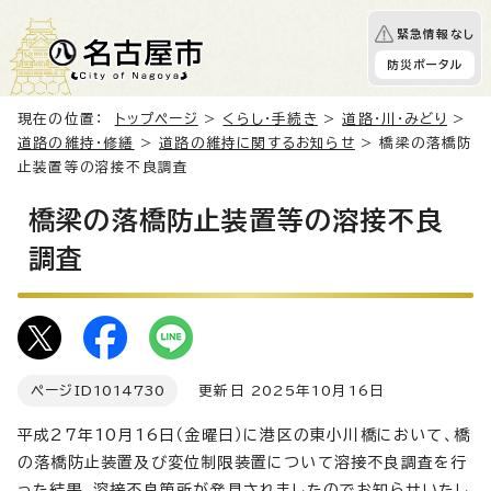
緊急情報なし
防災ポータル
現在の位置：
トップページ
>
くらし・手続き
>
道路・川・みどり
>
道路の維持・修繕
>
道路の維持に関するお知らせ
> 橋梁の落橋防
止装置等の溶接不良調査
橋梁の落橋防止装置等の溶接不良
調査
ページID
1014730
更新日 2025年10月16日
平成27年10月16日（金曜日）に港区の東小川橋において、橋
の落橋防止装置及び変位制限装置について溶接不良調査を行
った結果、溶接不良箇所が発見されましたのでお知らせいたし