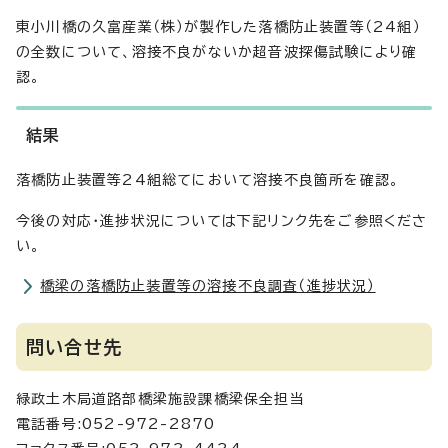
東小川橋の久富産業（株）が製作した落橋防止装置等（24組）
の全数について、溶接不良がないか超音波探傷試験により確
認。
結果
落橋防止装置等24組総てにおいて溶接不良箇所を確認。
今後の対応・進捗状況については下記リンク先をご参照くださ
い。
橋梁の落橋防止装置等の溶接不良調査（進捗状況）
問い合せ先
緑政土木局道路部橋梁施設課橋梁保全担当
電話番号:052-972-2870