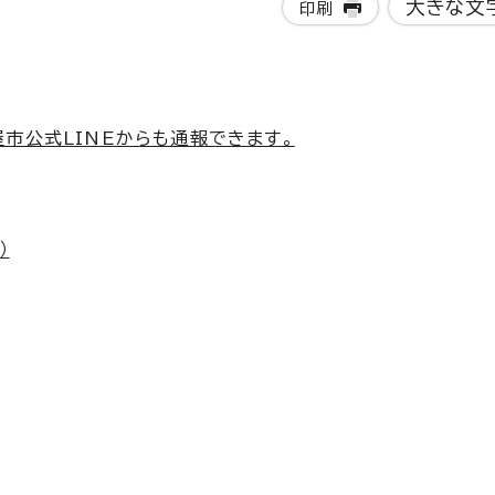
大きな文
印刷
市公式LINEからも通報できます。
）