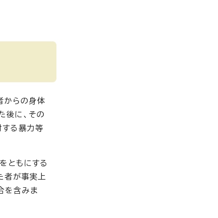
者からの身体
た後に、その
対する暴力等
拠をともにする
た者が事実上
合を含みま