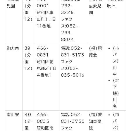
児園
(分
0001
732-
広愛児
吹上
園
昭和区車
3226
園
12)
田町1丁目
ファク
11番地
ス:052-
733-
8802
駒方寮
39
466-
電話:052-
(福)昭
(市
バ
(分
0831
831-5173
徳会
ス)
園
昭和区花
ファク
山
12)
見通2丁目
ス:052-
中
4番地1
835-5016
(地
下
鉄)
川
名
南山寮
40
466-
電話:052-
(福)愛
(市
バ
(分
0835
831-3750
知育児
ス)
園
昭和区南
ファク
院