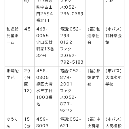
6)
字中志段
ファク
寺林
味字古山
ス:052-
田2594
736-0389
番地11
和進館
45
463-
電話:052-
(福)和
(市バス)
児童ホ
0065
793-
進奉仕
廿軒家会
ーム
守山区廿
0122
会
館
軒家13番
ファク
32号
ス:052-
792-5183
那爛陀
29
458-
電話:052-
(福)那
(市バス)
学苑
(分
0805
879-
爛陀学
大清水小
園
緑区大清
2001
苑
学校
12)
水三丁目
ファク
1003番
ス:052-
地
877-
9272
ゆうり
15
459-
電話:052-
(福)中
(市バス)
ん
(分
8003
621-
央有鄰
大高植松