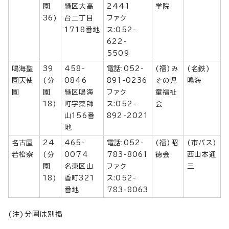
園
緑区大高
2441
学院
36)
台二丁目
ファク
1718番地
ス:052-
622-
5509
鳴海聖
39
458-
電話:052-
(福)み
(名鉄)
園天使
(分
0846
891-0236
その児
鳴海
園
園
緑区鳴海
ファク
童福祉
18)
町字薬師
ス:052-
会
山156番
892-2021
地
名古屋
24
465-
電話:052-
(福)昭
(市バス)
若松寮
(分
0074
783-8061
徳会
西山本通
園
名東区山
ファク
三
18)
香町321
ス:052-
番地
783-8063
(注)分園は別掲