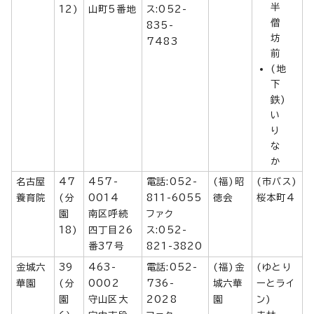
半
12)
山町5番地
ス:052-
僧
835-
坊
7483
前
(地
下
鉄)
い
り
な
か
名古屋
47
457-
電話:052-
(福)昭
(市バス)
養育院
(分
0014
811-6055
徳会
桜本町4
園
南区呼続
ファク
18)
四丁目26
ス:052-
番37号
821-3820
金城六
39
463-
電話:052-
(福)金
(ゆとり
華園
(分
0002
736-
城六華
ーとライ
園
守山区大
2028
園
ン)