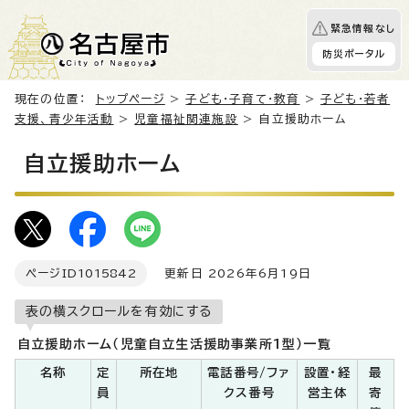
緊急情報なし
防災ポータル
現在の位置：
トップページ
>
子ども・子育て・教育
>
子ども・若者
支援、青少年活動
>
児童福祉関連施設
> 自立援助ホーム
自立援助ホーム
ページID
1015842
更新日 2026年6月19日
表の横スクロールを有効にする
自立援助ホーム（児童自立生活援助事業所1型）一覧
名称
定
所在地
電話番号/ファ
設置・経
最
員
クス番号
営主体
寄