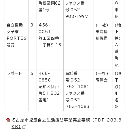
町松風園62
ファクス番
八
番1号
号:052-
事
908-1997
駅
自立援助
8
456-
(一社)
(地
女子寮
0051
東海福
下
PORTE6
熱田区四番
祉機構
鉄)
号館
一丁目9-13
六
番
町
駅
ラポート
6
466-
電話番
(一社)
(地
0858
号:052-
陽氣会
下
昭和区折戸
753-4081
鉄)
町5丁目32
ファクス番
川
番地1
号:052-
名
753-4083
駅
名古屋市児童自立生活援助事業実施要綱 （PDF 288.3
KB）