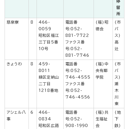
停
留
所
慈泉寮
8
466-
電話番
(福)昭
(市
0059
号:052-
徳会
バ
昭和区福江
881-7722
ス)
三丁目5番
ファクス番
高
10号
号:052-
辻
881-7746
きょうわ
8
459-
電話番
(福)中
(市
8011
号:052-
央有鄰
バ
緑区定納山
746-4555
学院
ス)
二丁目
ファクス番
瀬
1218番地
号:052-
木
746-4556
川
東
アシェル八
6
466-
電話番
(福)共
(地
事
0834
号:052-
生福祉
下
昭和区広路
908-1990
会
鉄)