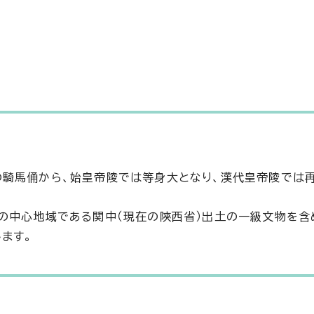
の騎馬俑から、始皇帝陵では等身大となり、漢代皇帝陵では
の中心地域である関中（現在の陝西省）出土の一級文物を含
ます。