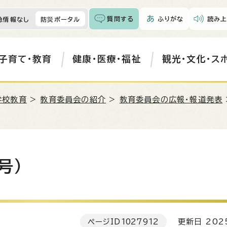
質問する
ふりがな
読み上
急情報なし
防災ポータル
子育て・教育
健康・医療・福祉
観光・文化・ス
学校教育
>
教育委員会の紹介
>
教育委員会の広報・報道発表
号）
ページID
1027912
更新日 202