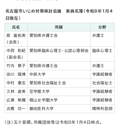
名古屋市いじめ対策検討会議 委員名簿（令和8年1月4
日現在）
氏名
所属
分野
原 富祐美
愛知県弁護士会
弁護士
(会長)
中西 和紀
愛知県臨床心理士・公認心理師会
臨床心理士
(副会長)
竹内 景子
愛知県弁護士会
弁護士
田川 隆博
中部大学
学識経験者
中村 豪志
愛知県社会福祉士会
社会福祉士
久林 直美
至学館大学
学識経験者
広瀬 帆曜
椙山女学園大学
学識経験者
古橋 功一
藤田医科大学
精神科医師
（注）五十音順。所属団体等は令和8年1月4日時点。