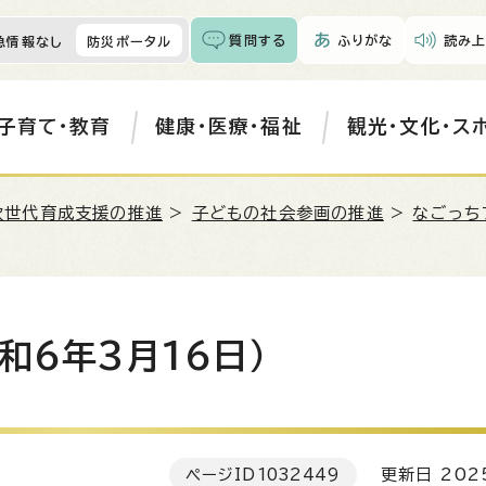
質問する
ふりがな
読み上
急情報なし
防災ポータル
子育て・教育
健康・医療・福祉
観光・文化・ス
次世代育成支援の推進
>
子どもの社会参画の推進
>
なごっち
和6年3月16日）
ページID
1032449
更新日 202