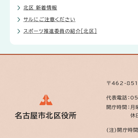
北区 新着情報
サルにご注意ください
スポーツ推進委員の紹介［北区］
〒462-85
代表電話：
05
開庁時間：
月
名古屋市北区役所
休
(注)開庁時