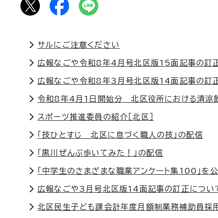
サルにご注意ください
広報なごや令和8年4月号北区版15面記事の訂
広報なごや令和8年3月号北区版14面記事の訂
令和8年4月1日開始分 北区役所における清涼
スポーツ推進委員の紹介［北区］
「技ひとすじ 北区に息づく職人の技」の配信
「黒川ぜんぶ歩いてみた！」の配信
「中学生のさまざまな職業アンケート集100」を
広報なごや3月号北区版14面記事の訂正につい
北区民生子ども課会計年度月額制業務補助員採