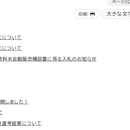
ページI
大きな文
印刷
正について
正について
飲料水自動販売機設置に係る入札のお知らせ
公開しました！
て
用選考結果について