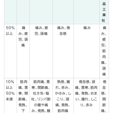
品
工
業
社
50％
痛
痛み、疲
痛み、倦
痛み
痛
以上
み、疲
労、頭痛
怠感
み、
労、頭
疲
痛
労、
筋
肉
痛、
頭
痛
10％
筋肉
筋肉痛、悪
熱感、腫
倦怠感、頭
倦
以上
痛、悪
寒、関節痛、
れ、赤み、
痛、悪寒、筋肉
怠
50％
寒、関
吐き気・嘔
かゆみ、し
痛、発熱、めま
感、
未満
節痛、
吐、リンパ節
こり、頭
い、腫れ、しこ
関
発熱、
の腫や痛
痛、発熱、
り、赤み
節
下
み、発熱、腫
筋肉痛
痛、