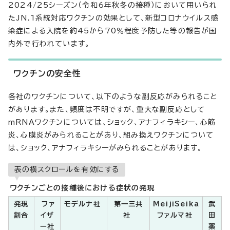
2024/25シーズン（令和6年秋冬の接種）において用いられ
たJN.1系統対応ワクチンの効果として、新型コロナウイルス感
染症による入院を約45から70％程度予防した等の報告が国
内外で行われています。
ワクチンの安全性
各社のワクチンについて、以下のような副反応がみられること
があります。また、頻度は不明ですが、重大な副反応として
mRNAワクチンについては、ショック、アナフィラキシー、心筋
炎、心膜炎がみられることがあり、組み換えワクチンについて
は、ショック、アナフィラキシーがみられることがあります。
表の横スクロールを有効にする
ワクチンごとの接種後における症状の発現
発現
ファ
モデルナ社
第一三共
MeijiSeika
武
割合
イザ
社
ファルマ社
田
ー社
薬