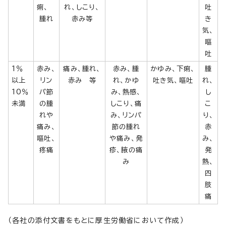
痢、
れ、しこり、
吐
腫れ
赤み等
き
気、
嘔
吐
1％
赤み、
痛み、腫れ、
赤み、腫
かゆみ、下痢、
腫
以上
リン
赤み 等
れ、かゆ
吐き気、嘔吐
れ、
10％
パ節
み、熱感、
し
未満
の腫
しこり、痛
こ
れや
み、リンパ
り、
痛み、
節の腫れ
赤
嘔吐、
や痛み、発
み、
疼痛
疹、腋の痛
発
み
熱、
四
肢
痛
（各社の添付文書をもとに厚生労働省において作成）