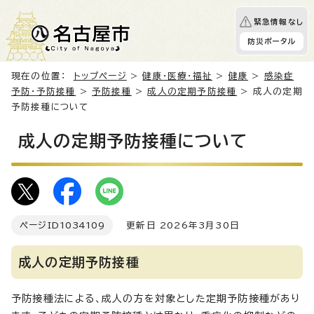
緊急情報なし
防災ポータル
現在の位置：
トップページ
>
健康・医療・福祉
>
健康
>
感染症
予防・予防接種
>
予防接種
>
成人の定期予防接種
> 成人の定期
予防接種について
成人の定期予防接種について
ページID
1034109
更新日 2026年3月30日
成人の定期予防接種
予防接種法による、成人の方を対象とした定期予防接種があり