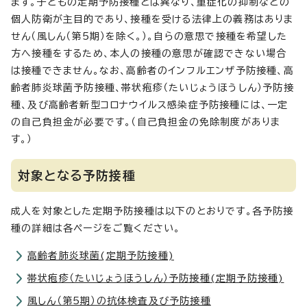
ます。子どもの定期予防接種とは異なり、重症化の抑制などの
個人防衛が主目的であり、接種を受ける法律上の義務はありま
せん（風しん（第5期）を除く。）。自らの意思で接種を希望した
方へ接種をするため、本人の接種の意思が確認できない場合
は接種できません。なお、高齢者のインフルエンザ予防接種、高
齢者肺炎球菌予防接種、帯状疱疹（たいじょうほうしん）予防接
種、及び高齢者新型コロナウイルス感染症予防接種には、一定
の自己負担金が必要です。（自己負担金の免除制度がありま
す。）
対象となる予防接種
成人を対象とした定期予防接種は以下のとおりです。各予防接
種の詳細は各ページをご覧ください。
高齢者肺炎球菌(定期予防接種)
帯状疱疹（たいじょうほうしん）予防接種(定期予防接種)
風しん（第5期）の抗体検査及び予防接種