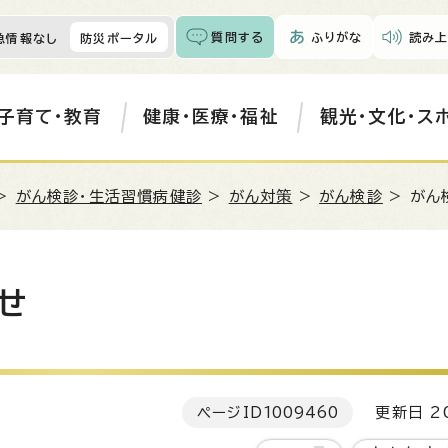
質問する
ふりがな
読み上
急情報なし
防災ポータル
子育て・教育
健康・医療・福祉
観光・文化・ス
>
がん検診・生活習慣病健診
>
がん対策
>
がん検診
> がん
せ
ページID
1009460
更新日 20