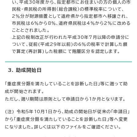
い、平成30年度から、指定都市にお住まいの方の個人の市
民税・県民税の所得割（総合課税）の標準税率について、
2％分が財源措置として道府県から指定都市へ移譲され、
市民税は6％から8％、道府県民税は4％から2％に改める
こととされました。
上記の税制改正が行われた平成30年7月以降の申請分に
ついて、従前(平成29年以前)の6％の税率で計算した額
で算定(再計算)した税額にて階層区分を認定します。
3. 助成開始日
「重症度分類を満たしていることを診断した日」等に遡って助
成が開始されます。
ただし、遡り期間は原則として申請日から1か月となります。
(注) 令和5年10月1日から、助成の開始日が従来の「申請日」
から「重症度分類を満たしていることを診断した日」等へ変更
になりました。詳しくは以下のファイルをご確認ください。