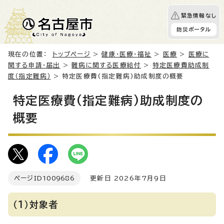
緊急情報なし
防災ポータル
現在の位置：
トップページ
>
健康・医療・福祉
>
医療
>
医療に
関する申請・届出
>
難病に関する医療給付
>
特定医療費助成制
度（指定難病）
> 特定医療費(指定難病)助成制度の概要
特定医療費(指定難病)助成制度の
概要
ページID
1009686
更新日 2026年7月9日
（1）対象者