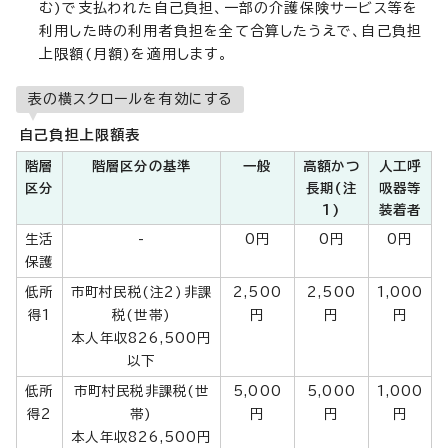
む)で支払われた自己負担、一部の介護保険サービス等を
利用した時の利用者負担を全て合算したうえで、自己負担
上限額(月額)を適用します。
表の横スクロールを有効にする
自己負担上限額表
階層
階層区分の基準
一般
高額かつ
人工呼
区分
長期(注
吸器等
1)
装着者
生活
-
0円
0円
0円
保護
低所
市町村民税(注2)非課
2,500
2,500
1,000
得1
税(世帯)
円
円
円
本人年収826,500円
以下
低所
市町村民税非課税(世
5,000
5,000
1,000
得2
帯)
円
円
円
本人年収826,500円