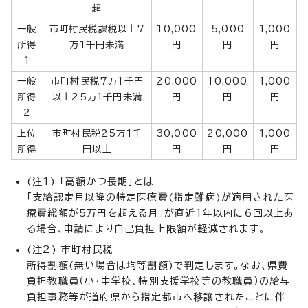
超
一般
市町村民税課税以上7
10,000
5,000
1,000
所得
万1千円未満
円
円
円
1
一般
市町村民税7万1千円
20,000
10,000
1,000
所得
以上25万1千円未満
円
円
円
2
上位
市町村民税25万1千
30,000
20,000
1,000
所得
円以上
円
円
円
(注1) 「高額かつ長期」とは
「支給認定月以降の特定医療費(指定難病)が適用された医
療費総額が5万円を超える月」が直近1年以内に6回以上あ
る場合、申請により自己負担上限額が軽減されます。
(注2) 市町村民税
所得割額(無い場合は均等割額)で判定します。なお、県費
負担教職員（小・中学校、特別支援学校等の教職員）の給与
負担事務等が道府県から指定都市へ移譲されたことに伴